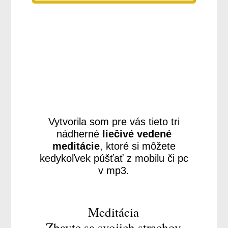
Vytvorila som pre vás tieto tri
nádherné
liečivé vedené
meditácie
, ktoré si môžete
kedykoľvek púšťať z mobilu či pc
v mp3.
Meditácia
Zbavte sa svojich strachov