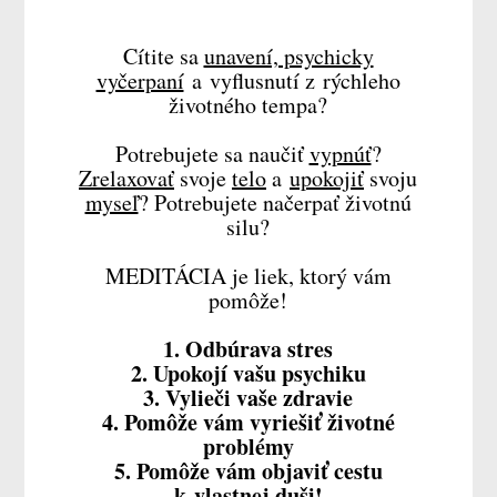
Cítite sa
unavení, psychicky
vyčerpaní
a vyflusnutí z rýchleho
životného tempa?
Potrebujete sa naučiť
vypnúť
?
Zrelaxovať
svoje
telo
a
upokojiť
svoju
myseľ
? Potrebujete načerpať životnú
silu?
MEDITÁCIA je liek, ktorý vám
pomôže!
1. Odbúrava stres
2. Upokojí vašu psychiku
3. Vylieči vaše zdravie
4. Pomôže vám vyriešiť životné
problémy
5. Pomôže vám objaviť cestu
k vlastnej duši!