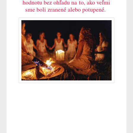
hodnotu bez ohľadu na to, ako veľmi
sme boli zranené alebo potupené.