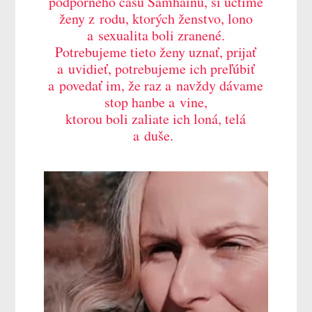
podporného času Samhainu, si uctíme
ženy z rodu, ktorých ženstvo, lono
a sexualita boli zranené.
Potrebujeme tieto ženy uznať, prijať
a uvidieť, potrebujeme ich preľúbiť
a povedať im, že raz a navždy dávame
stop hanbe a vine,
ktorou boli zaliate ich loná, telá
a duše.
Video
prehrávač