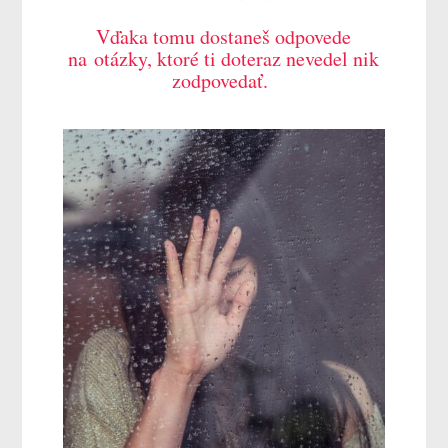
Vďaka tomu dostaneš odpovede
na otázky, ktoré ti doteraz nevedel nik
zodpovedať.