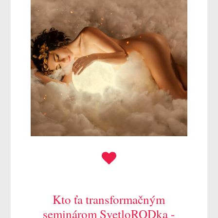
Kto ťa transformačným
seminárom SvetloRODka -