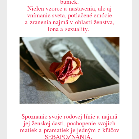
buniek.
Nielen vzorce a nastavenia, ale aj
vnímanie sveta, potlačené emócie
a zranenia najmä v oblasti ženstva,
lona a sexuality.
Spoznanie svoje rodovej línie a najmä
jej ženskej časti, pochopenie svojich
matiek a pramatiek je jedným z kľúčov
SEBAPOZNANIA.