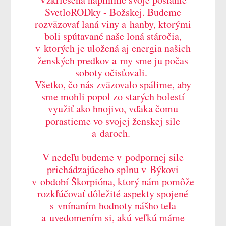
SvetloRODky - Božskej. Budeme
rozväzovať laná viny a hanby, ktorými
boli spútavané naše loná stáročia,
v ktorých je uložená aj energia našich
ženských predkov a my sme ju počas
soboty očisťovali.
Všetko, čo nás zväzovalo spálime, aby
sme mohli popol zo starých bolestí
využiť ako hnojivo, vďaka čomu
porastieme vo svojej ženskej sile
a daroch.
V nedeľu budeme v podpornej sile
prichádzajúceho splnu v Býkovi
v období Škorpióna, ktorý nám pomôže
rozkľúčovať dôležité aspekty spojené
s vnínaním hodnoty nášho tela
a uvedomením si, akú veľkú máme