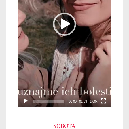
00:00
|
01:33
1.00x
SOBOTA