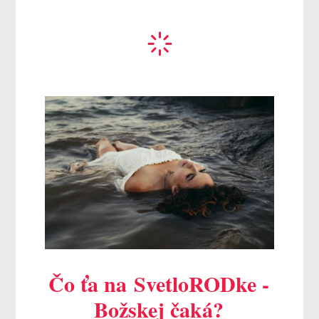
Čo ťa na SvetloRODke -
Božskej čaká?