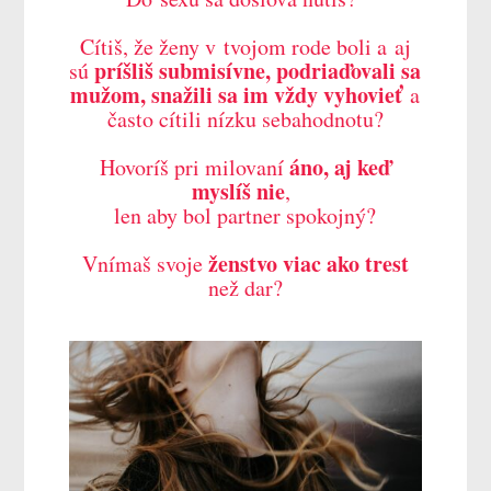
Cítiš, že ženy v tvojom rode boli a aj
príšliš submisívne, podriaďovali sa
sú
mužom, snažili sa im vždy vyhovieť
a
často cítili nízku sebahodnotu?
áno, aj keď
Hovoríš pri milovaní
myslíš nie
,
len aby bol partner spokojný?
ženstvo viac ako trest
Vnímaš svoje
než dar?