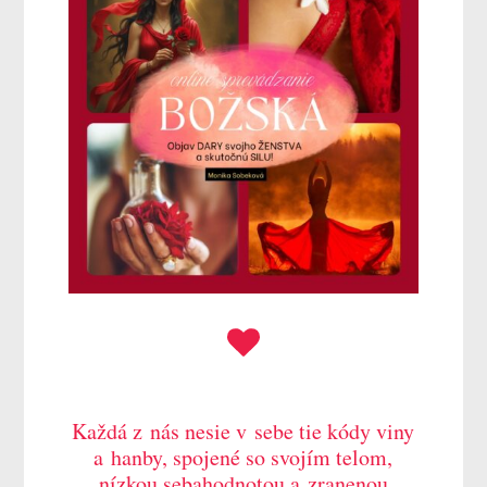
Každá z nás nesie v sebe tie kódy viny
a hanby, spojené so svojím telom,
nízkou sebahodnotou a zranenou