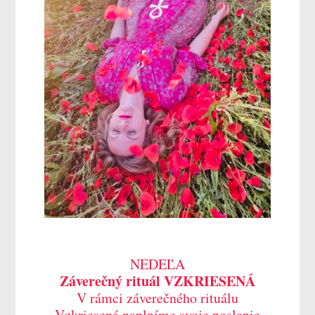
NEDEĽA
Záverečný rituál VZKRIESENÁ
V rámci záverečného rituálu
Vzkriesená naplníme svoje poslanie