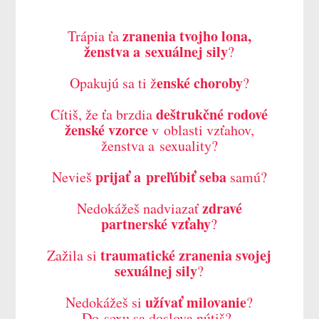
zranenia tvojho lona,
Trápia ťa
ženstva a sexuálnej sily
?
enské choroby
Opakujú sa ti ž
?
deštrukčné rodové
Cítiš, že ťa brzdia
ženské vzorce
v oblasti vzťahov,
ženstva a sexuality?
prijať a preľúbiť seba
Nevieš
samú?
zdravé
Nedokážeš nadviazať
partnerské vzťahy
?
traumatické zranenia svojej
Zažila si
sexuálnej sily
?
užívať milovanie
Nedokážeš si
?
Do sexu sa doslova nútiš?