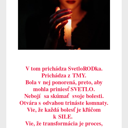
V tom prichádza SvetloRODka.
Prichádza z TMY.
Bola v nej ponorená, preto, aby
mohla priniesť SVETLO.
Nebojí sa skúmať svoje bolesti.
Otvára s odvahou trináste komnaty.
Vie, že každá bolesť je kľúčom
k SILE.
Vie, že transformácia je proces,