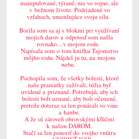
manipulované, týrané, nie vo vojne, ale
v bežnom živote. Podriadené vo
vzťahoch, umenšujúce svoju silu.
Borila som sa aj s blokmi pri využívaní
mojich darov a odpoveď som našla
rovnako....v mojom rode.
Napísala som o tom knižku Tajomstvo
môjho rodu. Nájdeš ju tu, na mojom
webe.
Pochopila som, že všetky bolesti, ktoré
naše pramatky zažívali, túžia byť
uvidené a priznané. Potrebujú, aby ich
bolesti boli uznané, aby boli očistené,
pretože doteraz sa len ponárali vo vine
a hanbe.
A že sú zároveň obrovskými kľúčmi
k našim DAROM.
Stačí sa len ponoriť do svojho vnútra