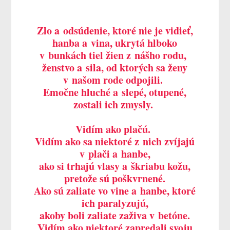
Zlo a odsúdenie, ktoré nie je vidieť,
hanba a vina, ukrytá hlboko
v bunkách tiel žien z nášho rodu,
ženstvo a sila, od ktorých sa ženy
v našom rode odpojili.
Emočne hluché a slepé,
otupené,
zostali ich zmysly.
Vidím ako plačú.
Vidím ako sa niektoré z nich zvíjajú
v plači a hanbe,
ako si trhajú vlasy a škriabu kožu,
pretože sú poškvrnené.
Ako sú zaliate vo vine a hanbe, ktoré
ich paralyzujú,
akoby boli zaliate zaživa v betóne.
Vidím ako niektoré zapredali svoju