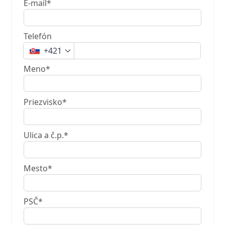
E-mail*
Telefón
+421
Meno*
Priezvisko*
Ulica a č.p.*
Mesto*
PSČ*