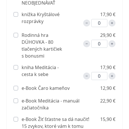
NEOBJEDNÁVAŤ
knižka Kryštálové
17,90 €
rozprávky
Rodinná hra
29,90 €
DÚHOVKA - 80
tlačených kartičiek
s bonusmi
kniha Meditácia -
17,90 €
cesta k sebe
e-Book Čaro kameňov
12,90 €
e-Book Meditácia - manuál
22,90 €
začiatočníka
e-Book Žiť šťastne sa dá naučiť!
15,90 €
15 zvykov, ktoré vám k tomu