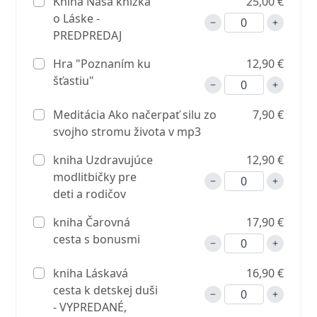
Kniha Naša knižka
25,00 €
o Láske -
PREDPREDAJ
Hra "Poznaním ku
12,90 €
šťastiu"
Meditácia Ako načerpať silu zo
7,90 €
svojho stromu života v mp3
kniha Uzdravujúce
12,90 €
modlitbičky pre
deti a rodičov
kniha Čarovná
17,90 €
cesta s bonusmi
kniha Láskavá
16,90 €
cesta k detskej duši
- VYPREDANÉ,