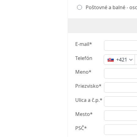
Poštovné a balné - os
E-mail*
Telefón
+421
Meno*
Priezvisko*
Ulica a č.p.*
Mesto*
PSČ*