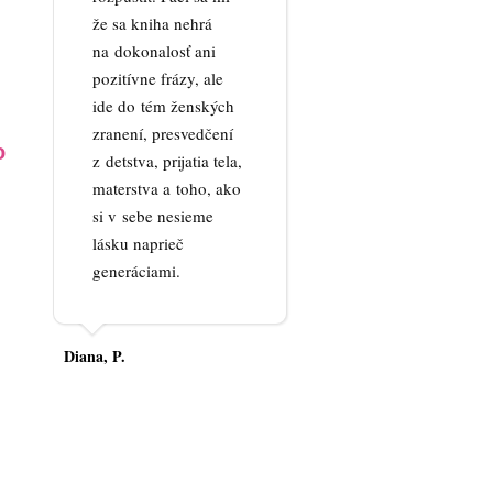
že sa kniha nehrá
na dokonalosť ani
pozitívne frázy, ale
ide do tém ženských
zranení, presvedčení
o
z detstva, prijatia tela,
materstva a toho, ako
si v sebe nesieme
lásku naprieč
generáciami.
Diana, P.