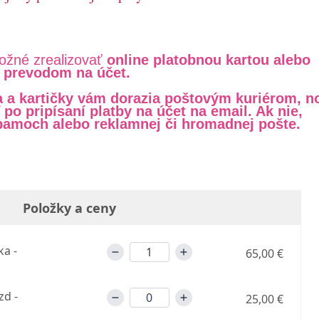
možné zrealizovať
online platobnou kartou alebo
prevodom na účet.
a a kartičky vám dorazia poštovým kuriérom, n
po pripísaní platby na účet na email. Ak nie,
spamoch alebo reklamnej či hromadnej pošte.
Položky a ceny
ka -
65,00 €
zd -
25,00 €