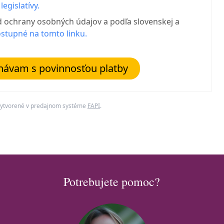
egislatívy.
 ochrany osobných údajov a podľa slovenskej a
stupné na tomto linku.
návam s povinnosťou platby
ytvorené v predajnom systéme
FAPI
.
Potrebujete pomoc?