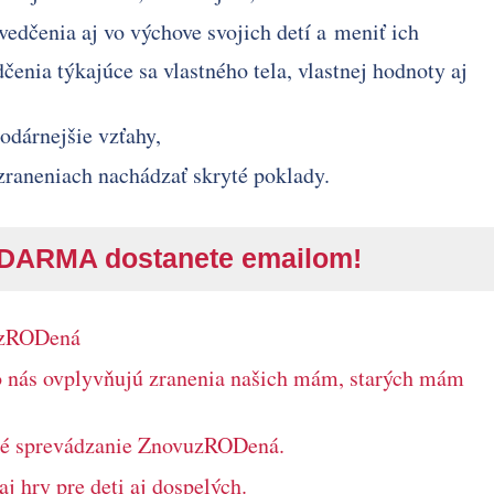
svedčenia aj vo výchove svojich detí a meniť ich
čenia týkajúce sa vlastného tela, vlastnej hodnoty aj
todárnejšie vzťahy,
 zraneniach nachádzať skryté poklady.
ARMA dostanete emailom!
vuzRODená
o nás ovplyvňujú zranenia našich mám, starých mám
né sprevádzanie ZnovuzRODená.
j hry pre deti aj dospelých.