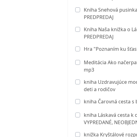
Kniha Snehová pusinka
PREDPREDAJ
Kniha Naša knižka o Lá
PREDPREDAJ
Hra "Poznaním ku šťas
Meditácia Ako načerpať 
mp3
kniha Uzdravujúce modl
deti a rodičov
kniha Čarovná cesta s
kniha Láskavá cesta k d
VYPREDANÉ, NEOBJED
knižka Kryštálové rozp