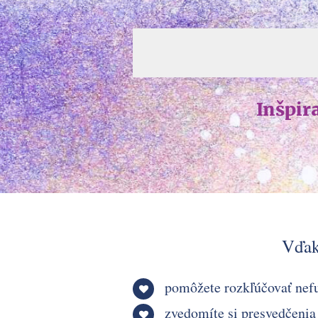
Inšpir
Vďaka
pomôžete rozkľúčovať nefu
zvedomíte si presvedčenia s