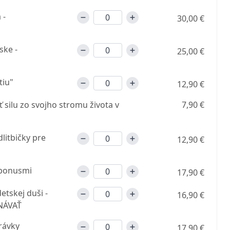
 -
30,00 €
ske -
25,00 €
tiu"
12,90 €
silu zo svojho stromu života v
7,90 €
itbičky pre
12,90 €
 bonusmi
17,90 €
etskej duši -
16,90 €
NÁVAŤ
rávky
17,90 €