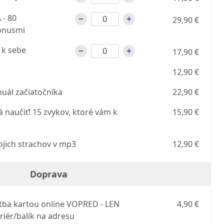
- 80
29,90 €
bonusmi
 k sebe
17,90 €
12,90 €
uál začiatočníka
22,90 €
á naučiť! 15 zvykov, ktoré vám k
15,90 €
ojich strachov v mp3
12,90 €
Doprava
atba kartou online VOPRED - LEN
4,90 €
riér/balík na adresu