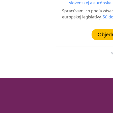
slovenskej a európskej l
Spracúvam ich podľa zásad
európskej legislatívy.
Sú do
Objed
V