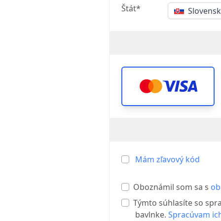
Štát*
Slovens
Mám zľavový kód
Oboznámil som sa s
ob
Týmto súhlasíte so spr
bavlnke.
Spracúvam ich