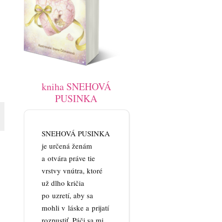
kniha SNEHOVÁ
PUSINKA
SNEHOVÁ PUSINKA
je určená ženám
a otvára práve tie
vrstvy vnútra, ktoré
už dlho kričia
po uzretí, aby sa
mohli v láske a prijatí
rozpustiť. Páči sa mi