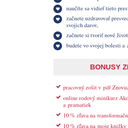
naučíte sa vidieť tieto pre
začnete uzdravovať presved
svojich darov,
začnete si tvoriť nové živo
budete vo svojej bolesti a
BONUSY ZD
pracovný zošit v pdf Zno
online rodový minikurz Ak
a pramatiek
10 % zľava na transformač
10 % zľava na moje knižky a