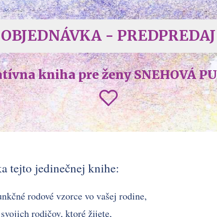
OBJEDNÁVKA - PREDPREDAJ
atívna kniha pre ženy SNEHOVÁ P
 tejto jedinečnej knihe:
nkčné rodové vzorce vo vašej rodine,
vojich rodičov, ktoré žijete,