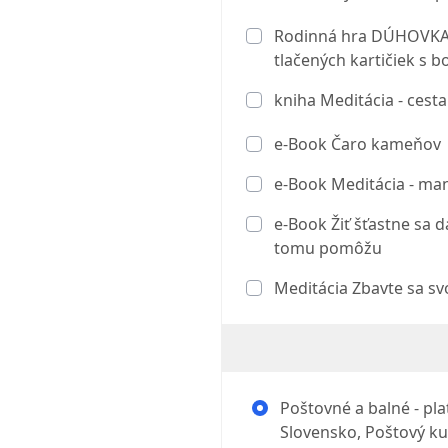
Rodinná hra DÚHOVKA 
tlačených kartičiek s 
kniha Meditácia - cesta
e-Book Čaro kameňov
e-Book Meditácia - man
e-Book Žiť šťastne sa d
tomu pomôžu
Meditácia Zbavte sa sv
Poštovné a balné - pl
Slovensko, Poštový ku