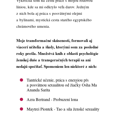
Vykročila som na cestu práce s mojou rodovou
líniou, kde sa mi odkrylo veľa darov. Jedným
z nich bola aj práca s posvätnými olejmi
a bylinami, mystická cesta starého egyptského
chrámového umenia.
Moje transformačné skúsenosti, formovali aj
viacerí učitelia a školy, ktorými som za posledné
roky prešla. Množstvá kníh z oblasti psychológie
ženskej duše a transgeračných terapií sa ani
nedajú spočítať. Spomeniem len niektoré z nich:
Tantrické učenie, práca s energiou pŕs
a posvätnou sexualitou od žiačky Osha Ma
Ananda Sarita
Azra Bertrand - Probuzení lona
Maytrei Piontek - Tao a síla ženské sexuality