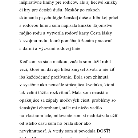
inšpiratívne knihy pre rodičov, ale aj liečivé knižky
či hry pre detskú dušu. Neskôr po rokoch
skúmania psychológie ženskej duše a hlbokej práci
s rodovou líniou som napísala knižku Tajomstvo
môjho rodu a vytvorila rodové karty Cesta lásky
k svojmu rodu, ktoré pomáhajú ženám pracovať
s darmi a výzvami rodovej línie.
Keď som sa stala matkou, začala som túžiť robiť
veci, ktoré mi dávajú hlbší zmysel života a nie žiť
iba každodenné prežívanie. Bola som zhltnutá
v systéme ako neustále strácajúca kvetinka, ktorá
tak veľmi túžila rozkvitnúť. Mala som neustále
opakujúce sa zápaly močových ciest, problémy so
ženskými chorobami, stále mi niečo vadilo
na vlastnom tele, milovanie som si nedokázala užiť,
od istého času som ho brala skôr ako
nevyhnutnosť. A vtedy som si povedala DOSŤ!