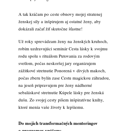
A tak kráčam po ceste obnovy mojej stratenej
ženskej sily a inšpirujem aj ostatné ženy, aby
dokázali začať žiť skutočne šťastne!
Už roky sprevádzam ženy na ženských kruhoch,
robím uzdravujúci seminár Cesta lásky k svojmu
rodu spolu s rituálom Putovania za rodovým
svetlom, počas neskoršej jary organizujem
zážitkové stretnutie Ponorená v divých makoch,
počas zberu bylín zase Cestu magickou záhradou,
na jeseň pripravujem pre ženy nádherné
sebaláskavé stretnutie Kúpele lásky pre ženská
dušu. Zo svojej cesty píšem inšpiratívne knihy,
ktoré menia vaše životy k lepšiemu.
Do mojich transformačných mentoringov
a programov vnášam: