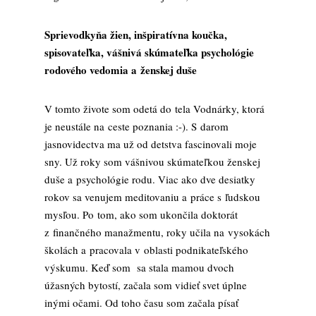
Sprievodkyňa žien, inšpiratívna koučka,
spisovateľka, vášnivá skúmateľka psychológie
rodového vedomia a ženskej duše
V tomto živote som odetá do tela Vodnárky, ktorá
je neustále na ceste poznania :-). S darom
jasnovidectva ma už od detstva fascinovali moje
sny. Už roky som vášnivou skúmateľkou ženskej
duše a psychológie rodu. Viac ako dve desiatky
rokov sa venujem meditovaniu a práce s ľudskou
mysľou. Po tom, ako som ukončila doktorát
z finančného manažmentu, roky učila na vysokách
školách a pracovala v oblasti podnikateľského
výskumu. Keď som sa stala mamou dvoch
úžasných bytostí, začala som vidieť svet úplne
inými očami. Od toho času som začala písať