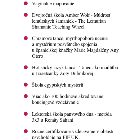
Vaginálne mapovanie
Dvojročná škola Amber Wolf - Múdrosť
lemúrskych šamaniek - The Lemurian
Shamanic Teaching Wheel
Chrámové tance, myrrhopohore učenie
a mystérium posvätného spojenia
u španielskej kňažky Márie Magdalény Any
Otero
Holistický jazyk tanca - Tanec ako modlitba
u Izraelčanky Zoly Dubnikovej
Škola egyptských mysterií
Viac ako 100 hodinové akreditované
koučingové vzdelávanie
Lektorská škola panvového dna - metóda
3x3 u Renáty Sahani
Ročné certifikované vzdelávanie v oblasti
psychológie na FIF UK.