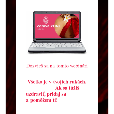
Dozvieš sa na tomto webinári
Všetko je v tvojich rukách.
Ak sa túžiš
uzdraviť, pridaj sa
a pomôžem ti!