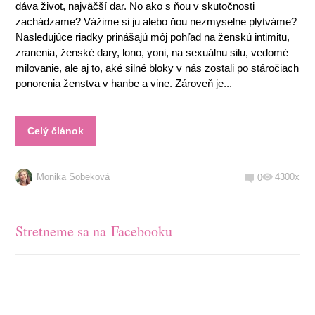
dáva život, najväčší dar. No ako s ňou v skutočnosti
zachádzame? Vážime si ju alebo ňou nezmyselne plytváme?
Nasledujúce riadky prinášajú môj pohľad na ženskú intimitu,
zranenia, ženské dary, lono, yoni, na sexuálnu silu, vedomé
milovanie, ale aj to, aké silné bloky v nás zostali po stáročiach
ponorenia ženstva v hanbe a vine. Zároveň je...
Celý článok
Monika Sobeková
4300x
0
Stretneme sa na Facebooku