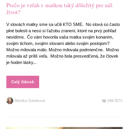
Prečo je vzťah s matkou taký dôležitý pre náš
život?
V slovách matky sme sa učili KTO SME. No slová sú často
plné bolesti a nesú si ťažobu zranení, ktoré na prvý pohľad
nevidíme. Čo vám hovorila vaša matka svojim konaním,
svojim tichom, svojimi slovami alebo svojim postojom?
Možno milovala málo. Možno milovala podmienčne. Možno
milovala až príliš veľa. Možno bola presvedčená, že človek
je hoden lásky...
Celý článok
Monika Sobeková
827x
0