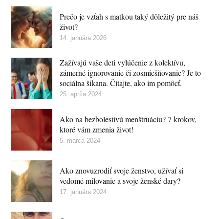
Prečo je vzťah s matkou taký dôležitý pre náš
život?
14. januára 2026
Zažívajú vaše deti vylúčenie z kolektívu,
zámerné ignorovanie či zosmiešňovanie? Je to
sociálna šikana. Čítajte, ako im pomôcť.
25. apríla 2024
Ako na bezbolestivú menštruáciu? 7 krokov,
ktoré vám zmenia život!
5. marca 2024
Ako znovuzrodiť svoje ženstvo, užívať si
vedomé milovanie a svoje ženské dary?
17. januára 2024