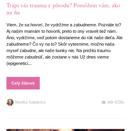
Trápi vás trauma z pôrodu? Pomôžem vám, ako
na ňu
Viem, že sa hovorí, že vydržíme a zabudneme. Poznáte to?
Aj našim mamám to hovorili, preto to ony vraveli tiež nám.
Áno, vydržíme, veď potom dostaneme do rúk naše dieťa. Ale
zabudneme? Čo vy na to? Skôr vytesníme, možno naša
myseľ zabudne, ale naše bunky nie. Na prežitú traumu
môžeme zabudnúť, ale zostane v nás Už dnes vieme
(epigenetici...
Celý článok
Monika Sobeková
4236x
0