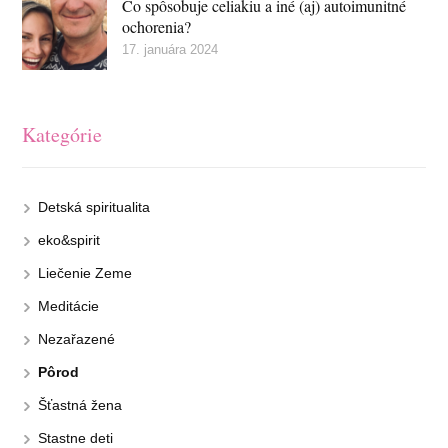
Čo spôsobuje celiakiu a iné (aj) autoimunitné
ochorenia?
17. januára 2024
Kategórie
Detská spiritualita
eko&spirit
Liečenie Zeme
Meditácie
Nezařazené
Pôrod
Šťastná žena
Stastne deti