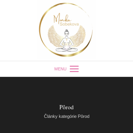
MENU
Pôrod
Články kategórie Pôrod