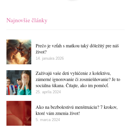
Najnovšie články
Prečo je vzťah s matkou taký dôležitý pre náš
život?
14. januára 2026
Zažívajú vaše deti vylúčenie z kolektívu,
zámerné ignorovanie či zosmiešňovanie? Je to
sociálna šikana. Čítajte, ako im pomôcť.
25. apríla 2024
Ako na bezbolestivú menštruáciu? 7 krokov,
ktoré vám zmenia život!
5. marca 2024