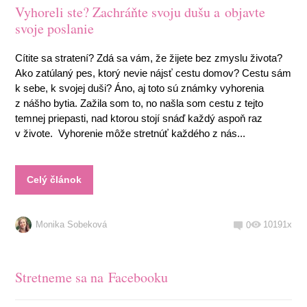
Vyhoreli ste? Zachráňte svoju dušu a objavte
svoje poslanie
Cítite sa stratení? Zdá sa vám, že žijete bez zmyslu života?
Ako zatúlaný pes, ktorý nevie nájsť cestu domov? Cestu sám
k sebe, k svojej duši? Áno, aj toto sú známky vyhorenia
z nášho bytia. Zažila som to, no našla som cestu z tejto
temnej priepasti, nad ktorou stojí snáď každý aspoň raz
v živote. Vyhorenie môže stretnúť každého z nás...
Celý článok
Monika Sobeková
10191x
0
Stretneme sa na Facebooku