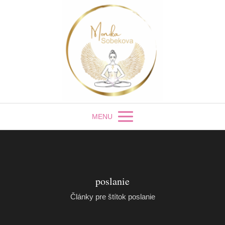
MENU
poslanie
Články pre štítok poslanie