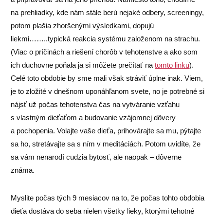
na prehliadky, kde nám stále berú nejaké odbery, screeningy,
potom plašia zhoršenými výsledkami, dopujú
liekmi……..typická reakcia systému založenom na strachu.
(Viac o príčinách a riešení chorôb v tehotenstve a ako som
ich duchovne poňala ja si môžete prečítať na
tomto linku
).
Celé toto obdobie by sme mali však stráviť úplne inak. Viem,
je to zložité v dnešnom uponáhľanom svete, no je potrebné si
nájsť už počas tehotenstva čas na vytváranie vzťahu
s vlastným dieťaťom a budovanie vzájomnej dôvery
a pochopenia. Volajte vaše dieťa, prihovárajte sa mu, pýtajte
sa ho, stretávajte sa s ním v meditáciách. Potom uvidíte, že
sa vám nenarodí cudzia bytosť, ale naopak – dôverne
známa.
Myslite počas tých 9 mesiacov na to, že počas tohto obdobia
dieťa dostáva do seba nielen všetky lieky, ktorými tehotné