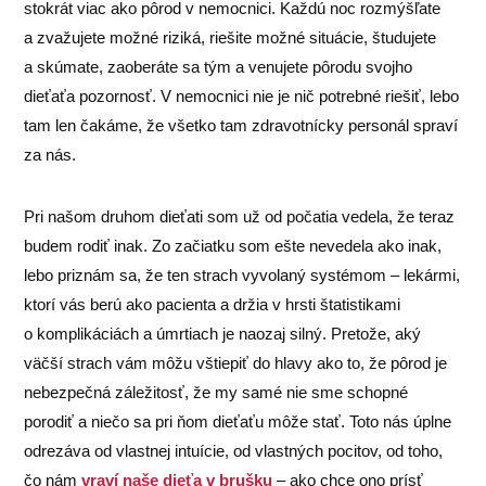
stokrát viac ako pôrod v nemocnici. Každú noc rozmýšľate
a zvažujete možné riziká, riešite možné situácie, študujete
a skúmate, zaoberáte sa tým a venujete pôrodu svojho
dieťaťa pozornosť. V nemocnici nie je nič potrebné riešiť, lebo
tam len čakáme, že všetko tam zdravotnícky personál spraví
za nás.
Pri našom druhom dieťati som už od počatia vedela, že teraz
budem rodiť inak. Zo začiatku som ešte nevedela ako inak,
lebo priznám sa, že ten strach vyvolaný systémom – lekármi,
ktorí vás berú ako pacienta a držia v hrsti štatistikami
o komplikáciách a úmrtiach je naozaj silný. Pretože, aký
väčší strach vám môžu vštiepiť do hlavy ako to, že pôrod je
nebezpečná záležitosť, že my samé nie sme schopné
porodiť a niečo sa pri ňom dieťaťu môže stať. Toto nás úplne
odrezáva od vlastnej intuície, od vlastných pocitov, od toho,
čo nám
vraví naše dieťa v brušku
– ako chce ono prísť