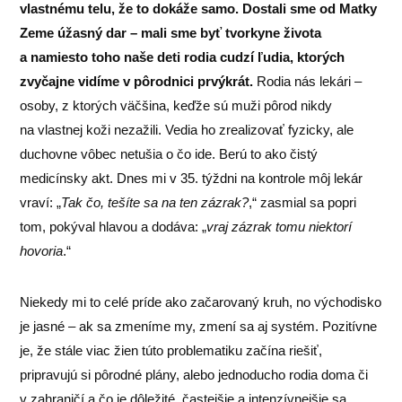
vlastnému telu, že to dokáže samo. Dostali sme od Matky
Zeme úžasný dar – mali sme byť tvorkyne života
a namiesto toho naše deti rodia cudzí ľudia, ktorých
zvyčajne vidíme v pôrodnici prvýkrát.
Rodia nás lekári –
osoby, z ktorých väčšina, keďže sú muži pôrod nikdy
na vlastnej koži nezažili. Vedia ho zrealizovať fyzicky, ale
duchovne vôbec netušia o čo ide. Berú to ako čistý
medicínsky akt. Dnes mi v 35. týždni na kontrole môj lekár
vraví: „
Tak čo, tešíte sa na ten zázrak?
,“ zasmial sa popri
tom, pokýval hlavou a dodáva: „
vraj zázrak tomu niektorí
hovoria
.“
Niekedy mi to celé príde ako začarovaný kruh, no východisko
je jasné – ak sa zmeníme my, zmení sa aj systém. Pozitívne
je, že stále viac žien túto problematiku začína riešiť,
pripravujú si pôrodné plány, alebo jednoducho rodia doma či
v zahraničí a čo je dôležité, častejšie a intenzívnejšie sa