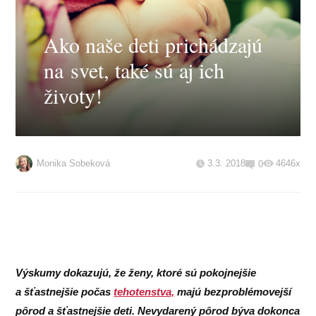
Ako naše deti prichádzajú
na svet, také sú aj ich
životy!
Monika Sobeková
3.3. 2018
4646x
0
Výskumy dokazujú, že ženy, ktoré sú pokojnejšie
a šťastnejšie počas
tehotenstva,
majú bezproblémovejší
pôrod a šťastnejšie deti. Nevydarený pôrod býva dokonca