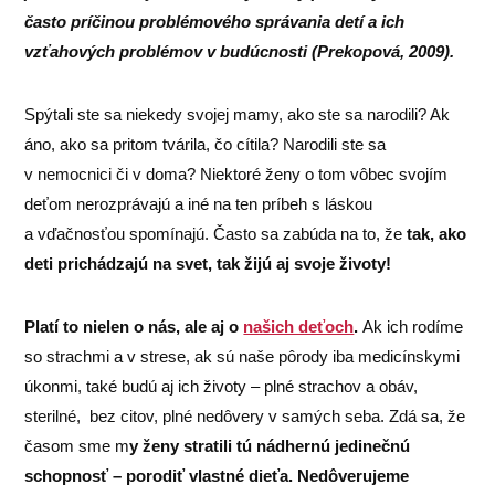
často príčinou problémového správania detí a ich
vzťahových problémov v budúcnosti (Prekopová, 2009).
Spýtali ste sa niekedy svojej mamy, ako ste sa narodili? Ak
áno, ako sa pritom tvárila, čo cítila? Narodili ste sa
v nemocnici či v doma? Niektoré ženy o tom vôbec svojím
deťom nerozprávajú a iné na ten príbeh s láskou
a vďačnosťou spomínajú. Často sa zabúda na to, že
tak, ako
deti prichádzajú na svet, tak žijú aj svoje životy!
Platí to nielen o nás, ale aj o
našich deťoch
.
Ak ich rodíme
so strachmi a v strese, ak sú naše pôrody iba medicínskymi
úkonmi, také budú aj ich životy – plné strachov a obáv,
sterilné, bez citov, plné nedôvery v samých seba. Zdá sa, že
časom sme m
y ženy stratili tú nádhernú jedinečnú
schopnosť – porodiť vlastné dieťa. Nedôverujeme