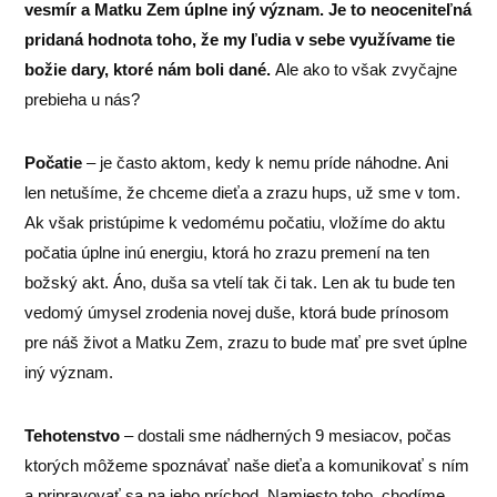
vesmír a Matku Zem úplne iný význam. Je to neoceniteľná
pridaná hodnota toho, že my ľudia v sebe využívame tie
božie dary, ktoré nám boli dané.
Ale ako to však zvyčajne
prebieha u nás?
Počatie
– je často aktom, kedy k nemu príde náhodne. Ani
len netušíme, že chceme dieťa a zrazu hups, už sme v tom.
Ak však pristúpime k vedomému počatiu, vložíme do aktu
počatia úplne inú energiu, ktorá ho zrazu premení na ten
božský akt. Áno, duša sa vtelí tak či tak. Len ak tu bude ten
vedomý úmysel zrodenia novej duše, ktorá bude prínosom
pre náš život a Matku Zem, zrazu to bude mať pre svet úplne
iný význam.
Tehotenstvo
– dostali sme nádherných 9 mesiacov, počas
ktorých môžeme spoznávať naše dieťa a komunikovať s ním
a pripravovať sa na jeho príchod. Namiesto toho, chodíme