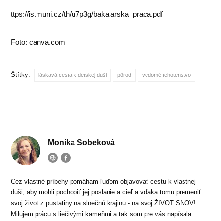
ttps://is.muni.cz/th/u7p3g/bakalarska_praca.pdf
Foto: canva.com
Štítky:
láskavá cesta k detskej duši
pôrod
vedomé tehotenstvo
Monika Sobeková
Cez vlastné príbehy pomáham ľuďom objavovať cestu k vlastnej
duši, aby mohli pochopiť jej poslanie a cieľ a vďaka tomu premeniť
svoj život z pustatiny na slnečnú krajinu - na svoj ŽIVOT SNOV!
Milujem prácu s liečivými kameňmi a tak som pre vás napísala