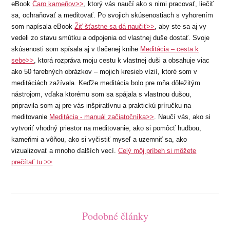
eBook
Čaro kameňov>>
, ktorý vás naučí ako s nimi pracovať, liečiť
sa, ochraňovať a meditovať. Po svojich skúsenostiach s vyhorením
som napísala eBook
Žiť šťastne sa dá naučiť>>
, aby ste sa aj vy
vedeli zo stavu smútku a odpojenia od vlastnej duše dostať. Svoje
skúsenosti som spísala aj v tlačenej knihe
Meditácia – cesta k
sebe>>
, ktorá rozpráva moju cestu k vlastnej duši a obsahuje viac
ako 50 farebných obrázkov – mojich kresieb vízií, ktoré som v
meditáciách zažívala. Keďže meditácia bolo pre mňa dôležitým
nástrojom, vďaka ktorému som sa spájala s vlastnou dušou,
pripravila som aj pre vás inšpiratívnu a praktickú príručku na
meditovanie
Meditácia - manuál začiatočníka>>
. Naučí vás, ako si
vytvoriť vhodný priestor na meditovanie, ako si pomôcť hudbou,
kameňmi a vôňou, ako si vyčistiť myseľ a uzemniť sa, ako
vizualizovať a mnoho ďalších vecí.
Celý môj príbeh si môžete
prečítať tu >>
Podobné články