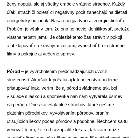
ženy dopujú, ale aj všetky emócie vrátane strachov. Každý
úľak, strach či bolesť či negatívny pocit zanechajú na dieťati
energetický odtlačok. Naša energia tvorí aj energiu dieťaťa.
Problém je však v tom, že ono ho nevie identifikovať, pretože
vlastne nepatrí jemu. Je dôležité tento čas stráviť v pokoji
a obklopovať sa krásnymi vecami, vynechať hrôzostrašné
filmy a pokojne aj večerné správy.
Pôrod
– je vyvrcholením predchádzajúcich dvoch
skúseností. Ak však k počatiu aj k tehotenstvu budeme
pristupovať inak, verím, že aj pôrod zvládneme tak, bol
v súlade s láskou a spomienka naň nám vytvárala úsmev
na perách. Dnes sú však plné strachov, ktoré riešime
platením pôrodníkov, vyvolávaním pôrodov, braním
utišujúcich liekov počas pôrodov a podobne. Nechcem sa tu
venovať tomu, že keď si zaplatíte lekára, tak vám môže
vyvolať pôrod, aby vás vôbec stihol odrodiť a stihol popri tom