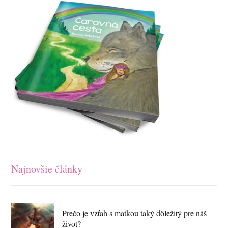
Najnovšie články
Prečo je vzťah s matkou taký dôležitý pre náš
život?