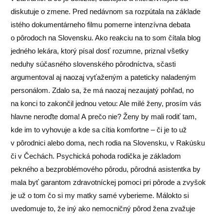
diskutuje o zmene. Pred nedávnom sa rozpútala na základe
istého dokumentárneho filmu pomerne intenzívna debata
o pôrodoch na Slovensku. Ako reakciu na to som čítala blog
jedného lekára, ktorý písal dosť rozumne, priznal všetky
neduhy súčasného slovenského pôrodníctva, sčasti
argumentoval aj naozaj vyťaženým a pateticky naladeným
personálom. Zdalo sa, že má naozaj nezaujatý pohľad, no
na konci to zakončil jednou vetou: Ale milé ženy, prosím vás
hlavne neroďte doma! A prečo nie? Ženy by mali rodiť tam,
kde im to vyhovuje a kde sa cítia komfortne – či je to už
v pôrodnici alebo doma, nech rodia na Slovensku, v Rakúsku
či v Čechách. Psychická pohoda rodička je základom
pekného a bezproblémového pôrodu, pôrodná asistentka by
mala byť garantom zdravotníckej pomoci pri pôrode a zvyšok
je už o tom čo si my matky samé vyberieme. Málokto si
uvedomuje to, že iný ako nemocničný pôrod žena zvažuje