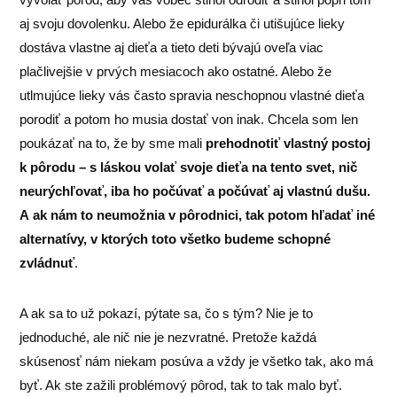
aj svoju dovolenku. Alebo že epidurálka či utišujúce lieky
dostáva vlastne aj dieťa a tieto deti bývajú oveľa viac
plačlivejšie v prvých mesiacoch ako ostatné. Alebo že
utlmujúce lieky vás často spravia neschopnou vlastné dieťa
porodiť a potom ho musia dostať von inak. Chcela som len
poukázať na to, že by sme mali
prehodnotiť vlastný postoj
k pôrodu – s láskou volať svoje dieťa na tento svet, nič
neurýchľovať, iba ho počúvať a počúvať aj vlastnú dušu.
A ak nám to neumožnia v pôrodnici, tak potom hľadať iné
alternatívy, v ktorých toto všetko budeme schopné
zvládnuť
.
A ak sa to už pokazí, pýtate sa, čo s tým? Nie je to
jednoduché, ale nič nie je nezvratné. Pretože každá
skúsenosť nám niekam posúva a vždy je všetko tak, ako má
byť. Ak ste zažili problémový pôrod, tak to tak malo byť.