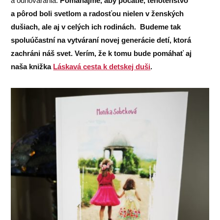
a odhovárania.
Pomáhajme, aby počatie, tehotenstvo
a pôrod boli svetlom a radosťou nielen v ženských
dušiach, ale aj v celých ich rodinách. Budeme tak
spoluúčastní na vytváraní novej generácie detí, ktorá
zachráni náš svet. Verím, že k tomu bude pomáhať aj
naša knižka
Láskavá cesta k detskej duši
.