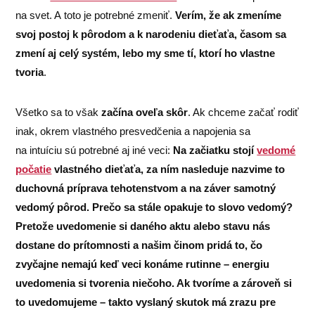
na svet. A toto je potrebné zmeniť.
Verím, že ak zmeníme
svoj postoj k pôrodom a k narodeniu dieťaťa, časom sa
zmení aj celý systém, lebo my sme tí, ktorí ho vlastne
tvoria
.
Všetko sa to však
začína oveľa skôr
. Ak chceme začať rodiť
inak, okrem vlastného presvedčenia a napojenia sa
na intuíciu sú potrebné aj iné veci:
Na začiatku stojí
vedomé
počatie
vlastného dieťaťa, za ním nasleduje nazvime to
duchovná príprava tehotenstvom a na záver samotný
vedomý pôrod.
Prečo sa stále opakuje to slovo vedomý?
Pretože uvedomenie si daného aktu alebo stavu nás
dostane do prítomnosti a našim činom pridá to, čo
zvyčajne nemajú keď veci konáme rutinne – energiu
uvedomenia si tvorenia niečoho. Ak tvoríme a zároveň si
to uvedomujeme – takto vyslaný skutok má zrazu pre