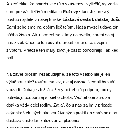
A keď cítite, že potrebujete túto skúsenosť vyliečiť, vytvorila
som pre vás liečivú meditáciu
Ružový stan
. Jej presný
postup nájdete v našej knižke
Láskavá cesta k detskej duši
.
Sami sebe sme najlepším liečiteľom. Naša myseľ udáva tón
nášho života. Ak ju zmeníme z tmy na svetlo, zmení sa aj
náš život. Chce to len odvahu urobiť zmenu so svojím
životom. Pretože ten starý život je často pohodlnejší, ak keď
bolí.
Na záver prosím nezabúdajme, že toto všetko nie je len
výlučnou záležitosťou matiek, ale aj
otcov
. Nemali by stáť
v úzadí. Doba je zložitá a ženy potrebujú podporu, rodiny
potrebujú podporu aj širšieho okolia. Veď tehotenstvo sa
dotýka vždy celej rodiny. Zatiaľ, čo u nás sa im v prípade
akýchkoľvek iných ako zaužívaných praktík a správania sa
dostáva často len kritizovania, plašenia