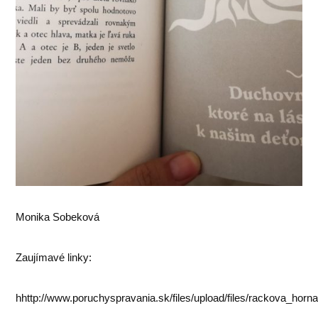
Monika Sobeková
Zaujímavé linky:
hhttp://www.poruchyspravania.sk/files/upload/files/rackova_hor