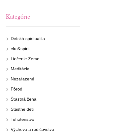
Kategórie
Detská spiritualita
eko&spirit
Liečenie Zeme
Meditácie
Nezařazené
Pôrod
Šťastná žena
Stastne deti
Tehotenstvo
Výchova a rodičovstvo