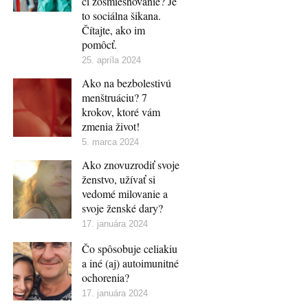
či zosmiešňovanie? Je
to sociálna šikana.
Čítajte, ako im
pomôcť.
25. apríla 2024
Ako na bezbolestivú
menštruáciu? 7
krokov, ktoré vám
zmenia život!
5. marca 2024
Ako znovuzrodiť svoje
ženstvo, užívať si
vedomé milovanie a
svoje ženské dary?
17. januára 2024
Čo spôsobuje celiakiu
a iné (aj) autoimunitné
ochorenia?
17. januára 2024