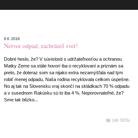
6.6. 2018
Netvor odpad, zachrániš svet!
Dobré heslo, že? V súvislosti s udržateľnosťou a ochranou
Matky Zeme sa stále hovorí iba o recyklovaní a priznám sa
preto, že doteraz som sa nijako extra nezamýšľala nad tým
robiť menej odpadu. Naša rodina recyklovala celkom úspešne.
No aj tak na Slovensku vraj skončí na skládkach 70 % odpadu
a v susednom Rakúsku sú to iba 4 %. Neporovnateľné, že?
Sme tak blízko...
3933x
1