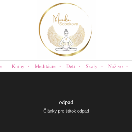
e
Knihy
Meditácie
Deti
Školy
Naživo
odpad
Články pre štítok odpad