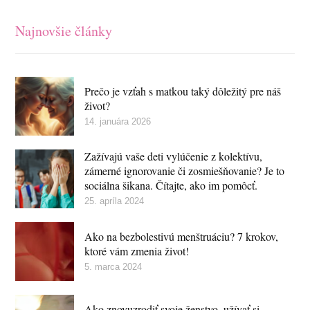
Najnovšie články
Prečo je vzťah s matkou taký dôležitý pre náš
život?
14. januára 2026
Zažívajú vaše deti vylúčenie z kolektívu,
zámerné ignorovanie či zosmiešňovanie? Je to
sociálna šikana. Čítajte, ako im pomôcť.
25. apríla 2024
Ako na bezbolestivú menštruáciu? 7 krokov,
ktoré vám zmenia život!
5. marca 2024
Ako znovuzrodiť svoje ženstvo, užívať si