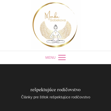
MENU
rešpektujúce rodičovstvo
Články pre štítok rešpektujúce rodičovstvo