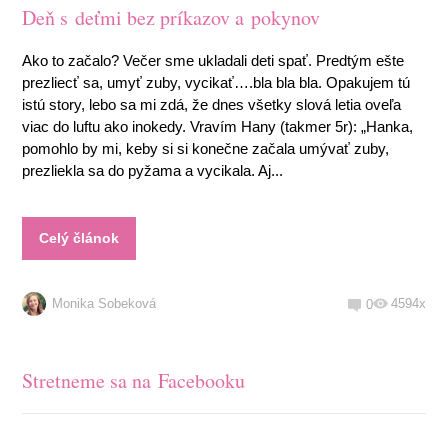
Deň s deťmi bez príkazov a pokynov
Ako to začalo? Večer sme ukladali deti spať. Predtým ešte
prezliecť sa, umyť zuby, vycikať….bla bla bla. Opakujem tú
istú story, lebo sa mi zdá, že dnes všetky slová letia oveľa
viac do luftu ako inokedy. Vravím Hany (takmer 5r): „Hanka,
pomohlo by mi, keby si si konečne začala umývať zuby,
prezliekla sa do pyžama a vycikala. Aj...
Celý článok
Monika Sobeková
4594x
0
Stretneme sa na Facebooku