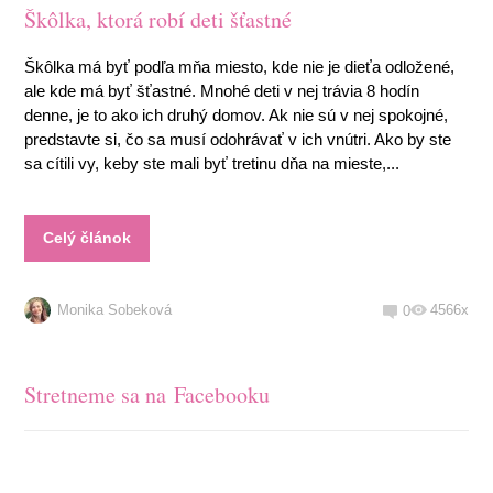
Škôlka, ktorá robí deti šťastné
Škôlka má byť podľa mňa miesto, kde nie je dieťa odložené,
ale kde má byť šťastné. Mnohé deti v nej trávia 8 hodín
denne, je to ako ich druhý domov. Ak nie sú v nej spokojné,
predstavte si, čo sa musí odohrávať v ich vnútri. Ako by ste
sa cítili vy, keby ste mali byť tretinu dňa na mieste,...
Celý článok
Monika Sobeková
4566x
0
Stretneme sa na Facebooku