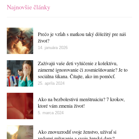
Najnovšie články
Prečo je vzťah s matkou taký dôležitý pre náš
život?
14. januára 2026
Zažívajú vaše deti vylúčenie z kolektívu,
zámerné ignorovanie či zosmiešňovanie? Je to
sociálna šikana. Čítajte, ako im pomôcť.
25. apríla 2024
Ako na bezbolestivú menštruáciu? 7 krokov,
ktoré vám zmenia život!
5. marca 2024
Ako znovuzrodiť svoje ženstvo, užívať si
vedomé milovanie a svoje ženské dary?