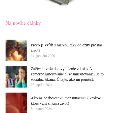
Najnovšie články
Prečo je vzťah s matkou taký dôležitý pre náš
život?
14. januára 2026
Zažívajú vaše deti vylúčenie z kolektívu,
zámerné ignorovanie či zosmiešňovanie? Je to
sociálna šikana. Čítajte, ako im pomôcť.
25. apríla 2024
Ako na bezbolestivú menštruáciu? 7 krokov,
ktoré vám zmenia život!
5. marca 2024