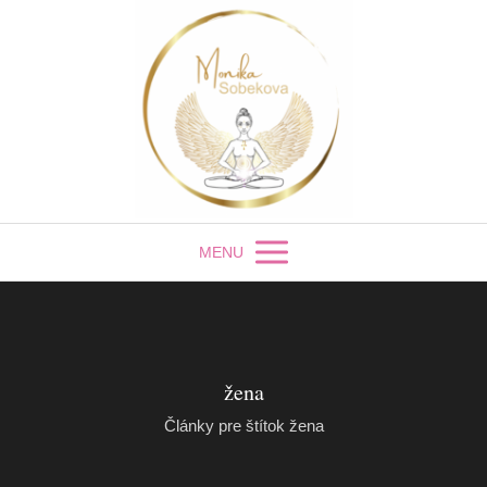
MENU
žena
Články pre štítok žena