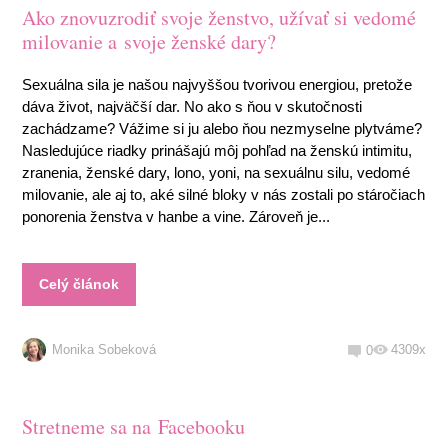
Ako znovuzrodiť svoje ženstvo, užívať si vedomé
milovanie a svoje ženské dary?
Sexuálna sila je našou najvyššou tvorivou energiou, pretože
dáva život, najväčší dar. No ako s ňou v skutočnosti
zachádzame? Vážime si ju alebo ňou nezmyselne plytváme?
Nasledujúce riadky prinášajú môj pohľad na ženskú intimitu,
zranenia, ženské dary, lono, yoni, na sexuálnu silu, vedomé
milovanie, ale aj to, aké silné bloky v nás zostali po stáročiach
ponorenia ženstva v hanbe a vine. Zároveň je...
Celý článok
Monika Sobeková
4309x
0
Stretneme sa na Facebooku