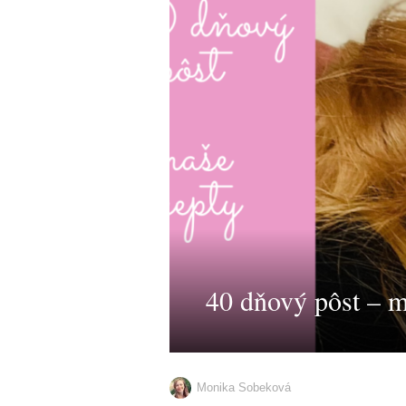
40 dňový pôst – m
Monika Sobeková