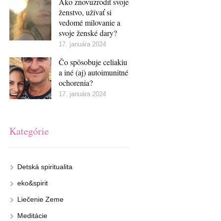
Ako znovuzrodiť svoje
ženstvo, užívať si
vedomé milovanie a
svoje ženské dary?
17. januára 2024
Čo spôsobuje celiakiu
a iné (aj) autoimunitné
ochorenia?
17. januára 2024
Kategórie
Detská spiritualita
eko&spirit
Liečenie Zeme
Meditácie