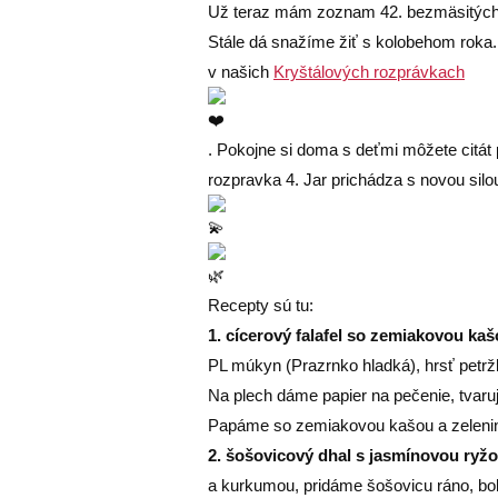
Už teraz mám zoznam 42. bezmäsitých r
Stále dá snažíme žiť s kolobehom roka. 
v našich
Kryštálových rozprávkach
. Pokojne si doma s deťmi môžete citát p
rozpravka 4. Jar prichádza s novou silo
Recepty sú tu:
1. cícerový falafel so zemiakovou ka
PL múkyn (Prazrnko hladká), hrsť petržl
Na plech dáme papier na pečenie, tvaru
Papáme so zemiakovou kašou a zeleni
2. šošovicový dhal s jasmínovou ryž
a kurkumou, pridáme šošovicu ráno, bob