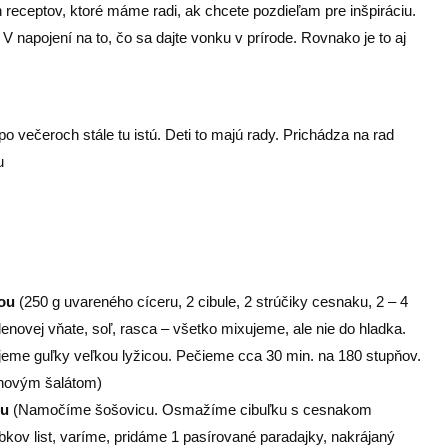
eceptov, ktoré máme radi, ak chcete pozdieľam pre inšpiráciu.
V napojení na to, čo sa dajte vonku v prírode. Rovnako je to aj
o večeroch stále tu istú. Deti to majú rady. Prichádza na rad
u
šou
(250 g uvareného cíceru, 2 cibule, 2 strúčiky cesnaku, 2 – 4
enovej vňate, soľ, rasca – všetko mixujeme, ale nie do hladka.
jeme guľky veľkou lyžicou. Pečieme cca 30 min. na 180 stupňov.
novým šalátom)
ou
(Namočíme šošovicu. Osmažíme cibuľku s cesnakom
kov list, varíme, pridáme 1 pasírované paradajky, nakrájaný