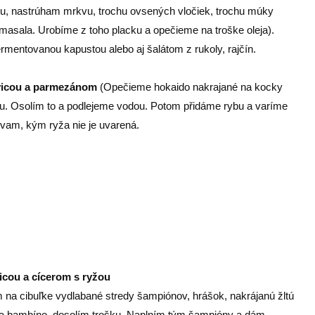
u, nastrúham mrkvu, trochu ovsených vločiek, trochu múky
 masala. Urobíme z toho placku a opečieme na troške oleja).
entovanou kapustou alebo aj šalátom z rukoly, rajčín.
ovicou a parmezánom
(Opečieme hokaido nakrajané na kocky
ou. Osolím to a podlejeme vodou. Potom přidáme rybu a varíme
vam, kým ryža nie je uvarená.
icou a cícerom s ryžou
a cibuľke vydlabané stredy šampiónov, hrášok, nakrájanú žltú
a bambíno, dosolím trošku. Naplním tým šampióny a dám