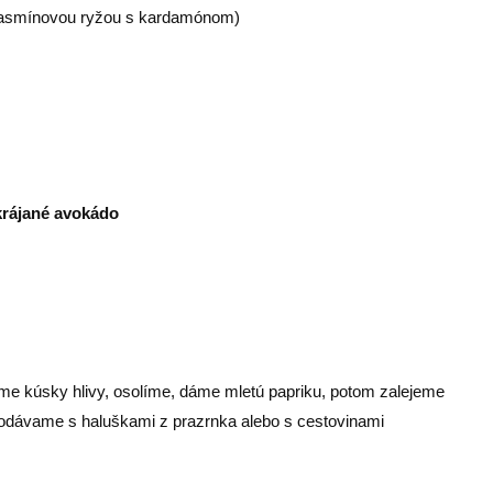
 jasmínovou ryžou s kardamónom)
krájané avokádo
e kúsky hlivy, osolíme, dáme mletú papriku, potom zalejeme
odávame s haluškami z prazrnka alebo s cestovinami