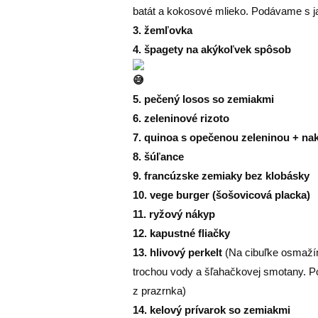
batát a kokosové mlieko. Podávame s
3. žemľovka
4. špagety na akýkoľvek spôsob
5. pečený losos so zemiakmi
6. zeleninové rizoto
7. quinoa s opečenou zeleninou + na
8. šúľance
9. francúzske zemiaky bez klobásky
10. vege burger (šošovicová placka)
11. ryžový nákyp
12. kapustné fliačky
13. hlivový perkelt
(Na cibuľke osmažím
trochou vody a šľahačkovej smotany. P
z prazrnka)
14. kelový prívarok so zemiakmi