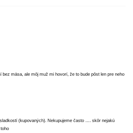
í bez mäsa, ale môj muž mi hovorí, že to bude pôst len pre neho
d sladkostí (kupovaných). Nekupujeme často …. skôr nejakú
 toho