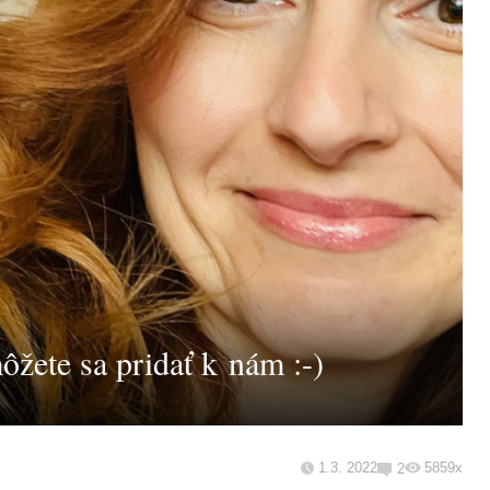
ôžete sa pridať k nám :-)
1.3. 2022
5859x
2