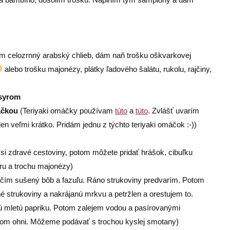
m celozrnný arabský chlieb, dám naň trošku oškvarkovej
alebo trošku majonézy, plátky ľadového šalátu, rukolu, rajčiny,
 syrom
áčkou
(Teriyaki omáčky používam
túto
a
túto
. Zvlášť uvarím
n veľmi krátko. Pridám jednu z týchto teriyaki omáčok :-))
si zdravé cestoviny, potom môžete pridať hrášok, cibuľku
ru a trochu majonézy)
ím sušený bôb a fazuľu. Ráno strukoviny predvarím. Potom
 strukoviny a nakrájanú mrkvu a petržlen a orestujem to.
enú mletú papriku. Potom zalejem vodou a pasírovanými
nom ohni. Môžeme podávať s trochou kyslej smotany)