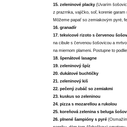
15. zeleninové placky
(Uvarím šošovic
z prazrnka, vajíčko, soľ, korenie garam
Môžeme papať so zemiakovým pyré, ferm
16. granadír
17. tekvicové rizoto s červenou šoš
na cibule s červenou šošovicou a mrtv
na miernom plameni. Postupne to podlie
18. špenátové lasagne
19. zeleninový špíz
20. dukátové buchtičky
21. zeleninový kiš
22. pečený zubáč so zemiakmi
23. kuskus so zeleninou
24. pizza s mozarellou a rukolou
25. koreňová zelenina s beluga šošov
26. plnené šampióny s pyré
(Osmažím n
papriku, dám tam šľahačkovú smotanu 