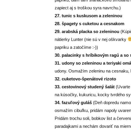
zapiect aj s troškou syra navrchu.)
27. tunic s kuskusom a zeleninou
28. špagety s cuketou a cesnakom
29. arabská placka so zeleninou
(Kúpi
nátierky Lunter (nie sú v nej oškvarky
papriku a zatočíme :-))
30. palacinky s hríbikovým ragú a so
31. udony so zeleninou a teriyaki om
udony. Osmažím zeleninu na cesnaku, le
32. cuketovo-špenátové rizoto
33. cestovinový studený šalát
(Uvarte 
na kúsočky, kukuricu, kocky tvrdého sy
34. fazuľový guláš
(Deň dopredu namoč
osmažím cibuľku, pridám napoly uvarené
Pridám trochu soli, bobkov list a červ
paradajkami a nechám dovariť na mier