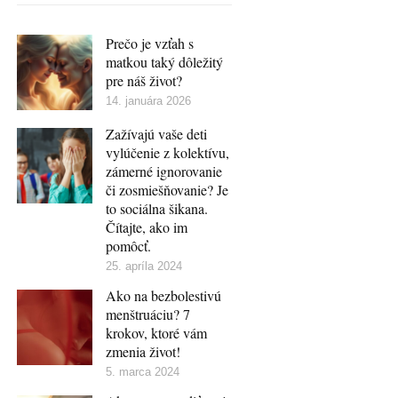
Prečo je vzťah s
matkou taký dôležitý
pre náš život?
14. januára 2026
Zažívajú vaše deti
vylúčenie z kolektívu,
zámerné ignorovanie
či zosmiešňovanie? Je
to sociálna šikana.
Čítajte, ako im
pomôcť.
25. apríla 2024
Ako na bezbolestivú
menštruáciu? 7
krokov, ktoré vám
zmenia život!
5. marca 2024