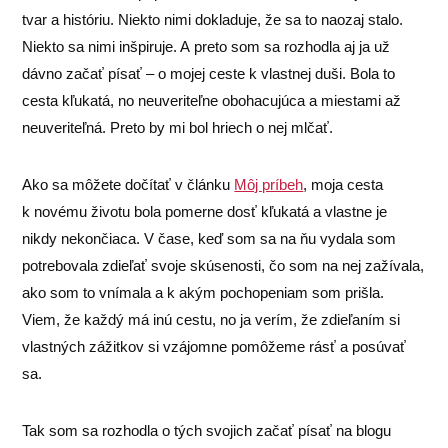
tvar a históriu. Niekto nimi dokladuje, že sa to naozaj stalo.
Niekto sa nimi inšpiruje. A preto som sa rozhodla aj ja už
dávno začať písať – o mojej ceste k vlastnej duši. Bola to
cesta kľukatá, no neuveriteľne obohacujúca a miestami až
neuveriteľná. Preto by mi bol hriech o nej mlčať.
Ako sa môžete dočítať v článku
Môj príbeh
, moja cesta
k novému životu bola pomerne dosť kľukatá a vlastne je
nikdy nekončiaca. V čase, keď som sa na ňu vydala som
potrebovala zdieľať svoje skúsenosti, čo som na nej zažívala,
ako som to vnímala a k akým pochopeniam som prišla.
Viem, že každý má inú cestu, no ja verím, že zdieľaním si
vlastných zážitkov si vzájomne pomôžeme rásť a posúvať
sa.
Tak som sa rozhodla o tých svojich začať písať na blogu