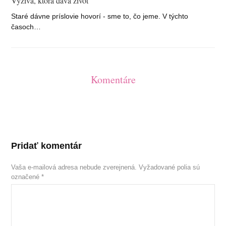
Výživa, ktorá dáva život
Staré dávne príslovie hovorí - sme to, čo jeme. V týchto
časoch…
Komentáre
Pridať komentár
Vaša e-mailová adresa nebude zverejnená.
Vyžadované polia sú
označené
*