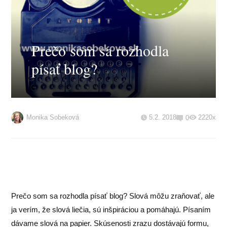
Prečo som sa rozhodla
písať blog?
Monika Sobeková
5.2. 2018
2220x
0
Prečo som sa rozhodla písať blog? Slová môžu zraňovať, ale
ja verím, že slová liečia, sú inšpiráciou a pomáhajú. Písaním
dávame slová na papier. Skúsenosti zrazu dostávajú formu,