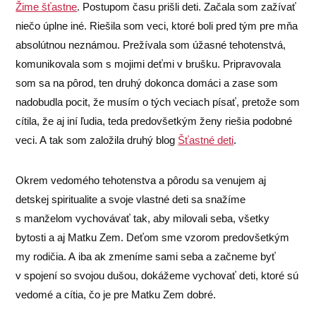
Žime šťastne
. Postupom času prišli deti. Začala som zažívať
niečo úplne iné. Riešila som veci, ktoré boli pred tým pre mňa
absolútnou neznámou. Prežívala som úžasné tehotenstvá,
komunikovala som s mojimi deťmi v brušku. Pripravovala
som sa na pôrod, ten druhý dokonca domáci a zase som
nadobudla pocit, že musím o tých veciach písať, pretože som
cítila, že aj iní ľudia, teda predovšetkým ženy riešia podobné
veci. A tak som založila druhý blog
Šťastné deti
.
Okrem vedomého tehotenstva a pôrodu sa venujem aj
detskej spiritualite a svoje vlastné deti sa snažíme
s manželom vychovávať tak, aby milovali seba, všetky
bytosti a aj Matku Zem. Deťom sme vzorom predovšetkým
my rodičia. A iba ak zmeníme sami seba a začneme byť
v spojení so svojou dušou, dokážeme vychovať deti, ktoré sú
vedomé a cítia, čo je pre Matku Zem dobré.