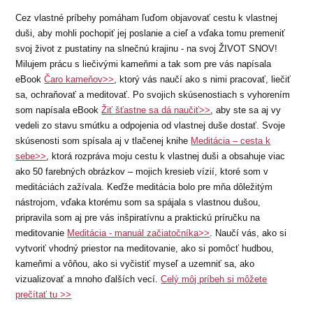
Cez vlastné príbehy pomáham ľuďom objavovať cestu k vlastnej
duši, aby mohli pochopiť jej poslanie a cieľ a vďaka tomu premeniť
svoj život z pustatiny na slnečnú krajinu - na svoj ŽIVOT SNOV!
Milujem prácu s liečivými kameňmi a tak som pre vás napísala
eBook
Čaro kameňov>>
, ktorý vás naučí ako s nimi pracovať, liečiť
sa, ochraňovať a meditovať. Po svojich skúsenostiach s vyhorením
som napísala eBook
Žiť šťastne sa dá naučiť>>
, aby ste sa aj vy
vedeli zo stavu smútku a odpojenia od vlastnej duše dostať. Svoje
skúsenosti som spísala aj v tlačenej knihe
Meditácia – cesta k
sebe>>
, ktorá rozpráva moju cestu k vlastnej duši a obsahuje viac
ako 50 farebných obrázkov – mojich kresieb vízií, ktoré som v
meditáciách zažívala. Keďže meditácia bolo pre mňa dôležitým
nástrojom, vďaka ktorému som sa spájala s vlastnou dušou,
pripravila som aj pre vás inšpiratívnu a praktickú príručku na
meditovanie
Meditácia - manuál začiatočníka>>
. Naučí vás, ako si
vytvoriť vhodný priestor na meditovanie, ako si pomôcť hudbou,
kameňmi a vôňou, ako si vyčistiť myseľ a uzemniť sa, ako
vizualizovať a mnoho ďalších vecí.
Celý môj príbeh si môžete
prečítať tu >>