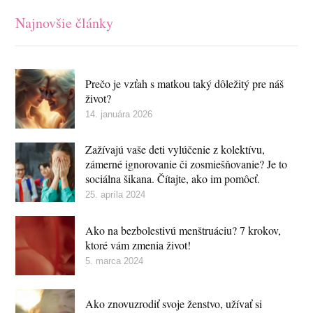
Najnovšie články
Prečo je vzťah s matkou taký dôležitý pre náš
život?
14. januára 2026
Zažívajú vaše deti vylúčenie z kolektívu,
zámerné ignorovanie či zosmiešňovanie? Je to
sociálna šikana. Čítajte, ako im pomôcť.
25. apríla 2024
Ako na bezbolestivú menštruáciu? 7 krokov,
ktoré vám zmenia život!
5. marca 2024
Ako znovuzrodiť svoje ženstvo, užívať si