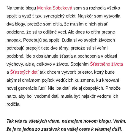
Na tomto blogu
Monika Sobeková
som sa rozhodla všetko
spojiť a využiť tzv. synergický efekt. Najskôr som vytvorila
dva blogy, pretože som cítila, že musím o nich písať
oddelene, že sú to odlišné veci. Ale dnes to cítim presne
naopak. Potrebujú sa spojiť. Ľudia si vo svojich životoch
potrebujú prepojiť tieto dve témy, pretože sú si veľmi
podobné. Ide o dosiahnutie šťastia a pochopenia v oblasti
výchovy, ale aj celkovo v živote. Spojením
Šťastného života
a
Šťastných detí
tak chcem vytvoriť priestor, ktorý bude
akýmsi chrámom pojítok vedúcich ku zmene, ku kreovaní
novej generácie ľudí. Nie iba detí, ale aj dospelých. Pretože
na to, aby boli vedomé deti, musia byť najskôr vedomí ich
rodičia.
Tak vás tu všetkých vítam, na mojom novom blogu. Verím,
že je to jedna zo zastávok na vašej ceste k vlastnej duši,