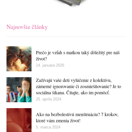
Najnovšie články
Prečo je vzťah s matkou taký dôležitý pre náš
život?
14. januára 2026
Zažívajú vaše deti vylúčenie z kolektívu,
zámerné ignorovanie či zosmiešňovanie? Je to
sociálna šikana. Čítajte, ako im pomôcť.
25. apríla 2024
Ako na bezbolestivú menštruáciu? 7 krokov,
ktoré vám zmenia život!
5. marca 2024