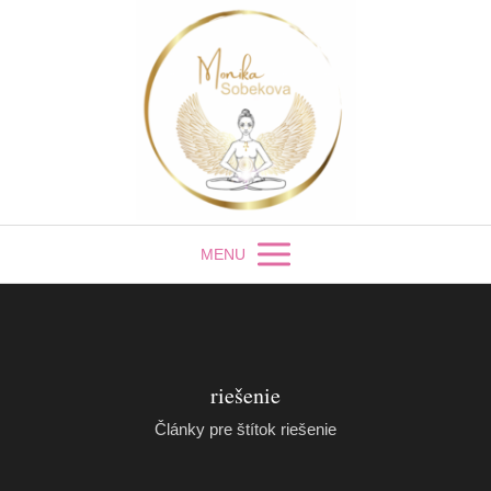
MENU
riešenie
Články pre štítok riešenie