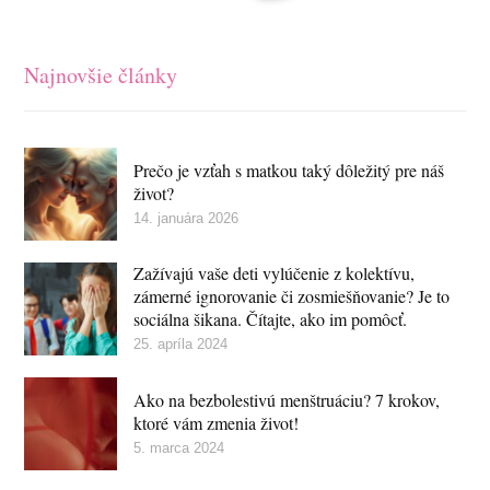
Najnovšie články
Prečo je vzťah s matkou taký dôležitý pre náš
život?
14. januára 2026
Zažívajú vaše deti vylúčenie z kolektívu,
zámerné ignorovanie či zosmiešňovanie? Je to
sociálna šikana. Čítajte, ako im pomôcť.
25. apríla 2024
Ako na bezbolestivú menštruáciu? 7 krokov,
ktoré vám zmenia život!
5. marca 2024