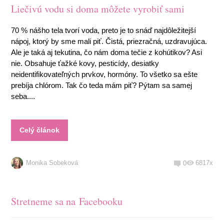
Liečivú vodu si doma môžete vyrobiť sami
70 % nášho tela tvorí voda, preto je to snáď najdôležitejší
nápoj, ktorý by sme mali piť. Čistá, priezračná, uzdravujúca.
Ale je taká aj tekutina, čo nám doma tečie z kohútikov? Asi
nie. Obsahuje ťažké kovy, pesticídy, desiatky
neidentifikovateľných prvkov, hormóny. To všetko sa ešte
prebíja chlórom. Tak čo teda mám piť? Pýtam sa samej
seba....
Celý článok
Monika Sobeková
6817x
0
Stretneme sa na Facebooku