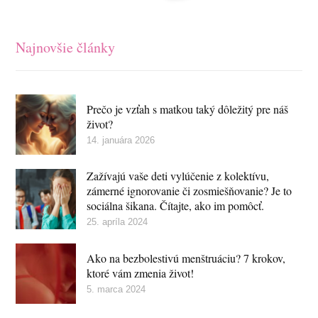
Najnovšie články
Prečo je vzťah s matkou taký dôležitý pre náš
život?
14. januára 2026
Zažívajú vaše deti vylúčenie z kolektívu,
zámerné ignorovanie či zosmiešňovanie? Je to
sociálna šikana. Čítajte, ako im pomôcť.
25. apríla 2024
Ako na bezbolestivú menštruáciu? 7 krokov,
ktoré vám zmenia život!
5. marca 2024