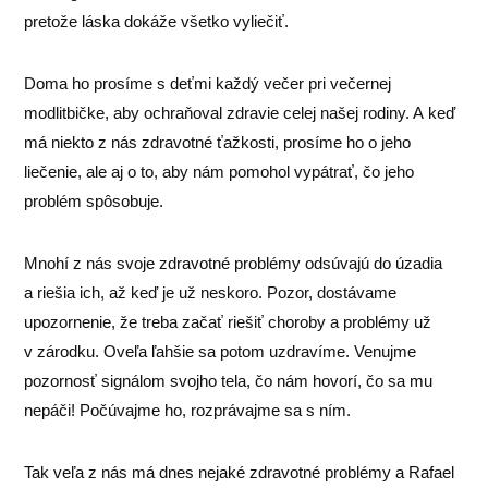
pretože láska dokáže všetko vyliečiť.
Doma ho prosíme s deťmi každý večer pri večernej
modlitbičke, aby ochraňoval zdravie celej našej rodiny. A keď
má niekto z nás zdravotné ťažkosti, prosíme ho o jeho
liečenie, ale aj o to, aby nám pomohol vypátrať, čo jeho
problém spôsobuje.
Mnohí z nás svoje zdravotné problémy odsúvajú do úzadia
a riešia ich, až keď je už neskoro. Pozor, dostávame
upozornenie, že treba začať riešiť choroby a problémy už
v zárodku. Oveľa ľahšie sa potom uzdravíme. Venujme
pozornosť signálom svojho tela, čo nám hovorí, čo sa mu
nepáči! Počúvajme ho, rozprávajme sa s ním.
Tak veľa z nás má dnes nejaké zdravotné problémy a Rafael