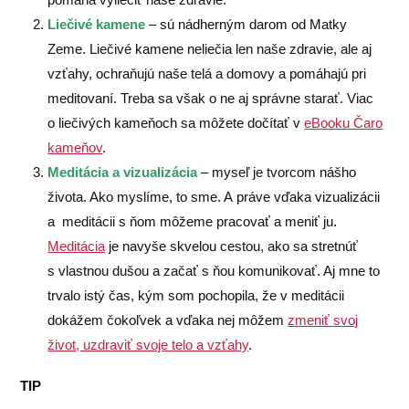
Liečivé kamene
– sú nádherným darom od Matky
Zeme. Liečivé kamene neliečia len naše zdravie, ale aj
vzťahy, ochraňujú naše telá a domovy a pomáhajú pri
meditovaní. Treba sa však o ne aj správne starať. Viac
o liečivých kameňoch sa môžete dočítať v
eBooku Čaro
kameňov
.
Meditácia a vizualizácia
– myseľ je tvorcom nášho
života. Ako myslíme, to sme. A práve vďaka vizualizácii
a meditácii s ňom môžeme pracovať a meniť ju.
Meditácia
je navyše skvelou cestou, ako sa stretnúť
s vlastnou dušou a začať s ňou komunikovať. Aj mne to
trvalo istý čas, kým som pochopila, že v meditácii
dokážem čokoľvek a vďaka nej môžem
zmeniť svoj
život, uzdraviť svoje telo a vzťahy
.
TIP