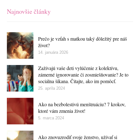
Najnovšie články
Prečo je vzťah s matkou taký dôležitý pre náš
život?
14. januára 2026
Zažívajú vaše deti vylúčenie z kolektívu,
zámerné ignorovanie či zosmiešňovanie? Je to
sociálna šikana. Čítajte, ako im pomôcť.
25. apríla 2024
Ako na bezbolestivú menštruáciu? 7 krokov,
ktoré vám zmenia život!
5. marca 2024
Ako znovuzrodiť svoje ženstvo, užívať si