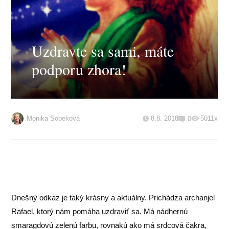
Uzdravte sa sami, máte
podporu zhora!
Monika Sobeková
8.8. 2018
5011x
0
Dnešný odkaz je taký krásny a aktuálny. Prichádza archanjel
Rafael, ktorý nám pomáha uzdraviť sa. Má nádhernú
smaragdovú zelenú farbu, rovnakú ako má srdcová čakra,