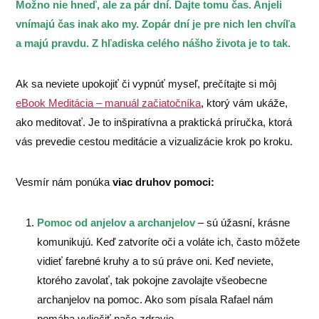
Možno nie hneď, ale za pár dní. Dajte tomu čas. Anjeli
vnímajú čas inak ako my. Zopár dní je pre nich len chvíľa
a majú pravdu. Z hľadiska celého nášho života je to tak.
Ak sa neviete upokojiť či vypnúť myseľ, prečítajte si môj
eBook Meditácia – manuál začiatočníka
, ktorý vám ukáže,
ako meditovať. Je to inšpiratívna a praktická príručka, ktorá
vás prevedie cestou meditácie a vizualizácie krok po kroku.
Vesmír nám ponúka
viac druhov pomoci:
Pomoc od anjelov a archanjelov
– sú úžasní, krásne
komunikujú. Keď zatvoríte oči a voláte ich, často môžete
vidieť farebné kruhy a to sú práve oni. Keď neviete,
ktorého zavolať, tak pokojne zavolajte všeobecne
archanjelov na pomoc. Ako som písala Rafael nám
pomáha vyliečiť naše zdravie.