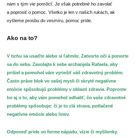
nám s tým vie pomôcť. Je však potrebné ho zavolať
a poprosiť o pomoc. Všetko je len v našich rukách, ak
vyšleme prosbu do vesmíru, pomoc príde.
Ako na to?
V tichu sa usaďte alebo si ľahnite. Zatvorte oči a ponorte
sa do seba. Zavolajte k sebe archanjela Rafaela, aby
prišiel a pomohol vám vyriešiť váš zdravotný problém.
Často práve blok vo vašej mysli či skryté negatívne
emócie spôsobujú problémy v oblasti zdravia. Poproste
ho aj o to, aby vám pomohol odhaliť, čo vaše zdravotné
problémy spôsobuje: či je to zlá strava, potlačené
negatívne emócie alebo hnev.
Odpoveď príde vo forme nápadu, vízie či myšlienky.