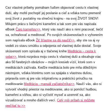
Cez vlastné príbehy pomáham ľuďom objavovať cestu k vlastnej
duši, aby mohli pochopiť jej poslanie a cieľ a vďaka tomu premeniť
svoj život z pustatiny na slnečnú krajinu - na svoj ŽIVOT SNOV!
Milujem prácu s liečivými kameňmi a tak som pre vás napísala
eBook
Čaro kameňov>>
, ktorý vás naučí ako s nimi pracovať, liečiť
sa, ochraňovať a meditovať. Po svojich skúsenostiach s vyhorením
som napísala eBook
Žiť šťastne sa dá naučiť>>
, aby ste sa aj vy
vedeli zo stavu smútku a odpojenia od vlastnej duše dostať. Svoje
skúsenosti som spísala aj v tlačenej knihe
Meditácia – cesta k
sebe>>
, ktorá rozpráva moju cestu k vlastnej duši a obsahuje viac
ako 50 farebných obrázkov – mojich kresieb vízií, ktoré som v
meditáciách zažívala. Keďže meditácia bolo pre mňa dôležitým
nástrojom, vďaka ktorému som sa spájala s vlastnou dušou,
pripravila som aj pre vás inšpiratívnu a praktickú príručku na
meditovanie
Meditácia - manuál začiatočníka>>
. Naučí vás, ako si
vytvoriť vhodný priestor na meditovanie, ako si pomôcť hudbou,
kameňmi a vôňou, ako si vyčistiť myseľ a uzemniť sa, ako
vizualizovať a mnoho ďalších vecí.
Celý môj príbeh si môžete
prečítať tu >>