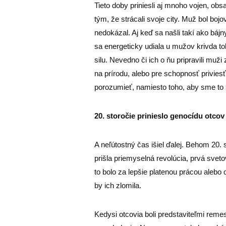
Tieto doby priniesli aj mnoho vojen, obs
tým, že strácali svoje city. Muž bol bojov
nedokázal. Aj keď sa našli takí ako bájn
sa energeticky udiala u mužov krivda toho
silu. Nevedno či ich o ňu pripravili muž
na prírodu, alebo pre schopnosť privie
porozumieť, namiesto toho, aby sme to s
20. storočie prinieslo genocídu otcov
A neľútostný čas išiel ďalej. Behom 20. 
prišla priemyselná revolúcia, prvá sveto
to bolo za lepšie platenou prácou alebo 
by ich zlomila.
Kedysi otcovia boli predstaviteľmi reme