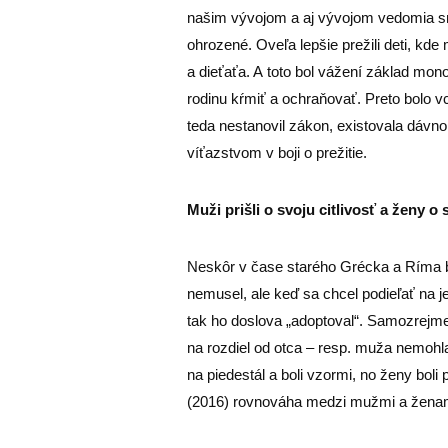
našim vývojom a aj vývojom vedomia sme
ohrozené. Oveľa lepšie prežili deti, kd
a dieťaťa. A toto bol vážení základ mo
rodinu kŕmiť a ochraňovať. Preto bolo 
teda nestanovil zákon, existovala dávno
víťazstvom v boji o prežitie.
Muži prišli o svoju citlivosť a ženy o 
Neskôr v čase starého Grécka a Ríma bol
nemusel, ale keď sa chcel podieľať na j
tak ho doslova „adoptoval“. Samozrejme,
na rozdiel od otca – resp. muža nemohla
na piedestál a boli vzormi, no ženy boli
(2016) rovnováha medzi mužmi a ženami