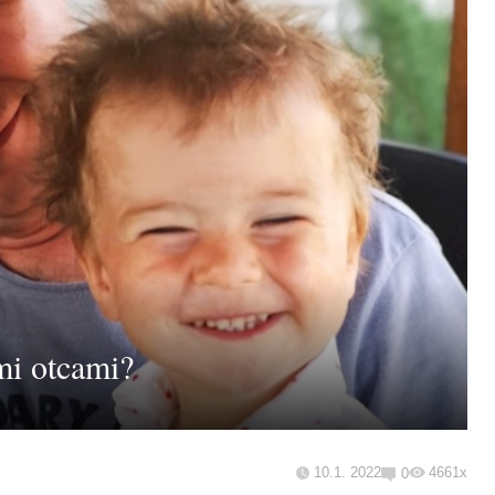
mi otcami?
10.1. 2022
4661x
0