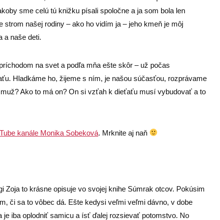
 akoby sme celú tú knižku písali spoločne a ja som bola len
je strom našej rodiny – ako ho vidím ja – jeho kmeň je môj
 a naše deti.
ríchodom na svet a podľa mňa ešte skôr – už počas
ťaťu. Hladkáme ho, žijeme s ním, je našou súčasťou, rozprávame
o muž? Ako to má on? On si vzťah k dieťaťu musí vybudovať a to
Tube kanále Monika Sobeková
. Mrknite aj naň
gi Zoja to krásne opisuje vo svojej knihe Súmrak otcov. Pokúsim
iem, či sa to vôbec dá. Ešte kedysi veľmi veľmi dávno, v dobe
 je iba oplodniť samicu a ísť ďalej rozsievať potomstvo. No