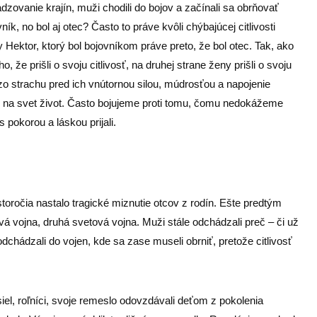
adzovanie krajín, muži chodili do bojov a začínali sa obrňovať
ník, no bol aj otec? Často to práve kvôli chýbajúcej citlivosti
y Hektor, ktorý bol bojovníkom práve preto, že bol otec. Tak, ako
, že prišli o svoju citlivosť, na druhej strane ženy prišli o svoju
i zo strachu pred ich vnútornou silou, múdrosťou a napojenie
sť na svet život. Často bojujeme proti tomu, čomu nedokážeme
 pokorou a láskou prijali.
storočia nastalo tragické miznutie otcov z rodín. Ešte predtým
vá vojna, druhá svetová vojna. Muži stále odchádzali preč – či už
odchádzali do vojen, kde sa zase museli obrniť, pretože citlivosť
siel, roľníci, svoje remeslo odovzdávali deťom z pokolenia