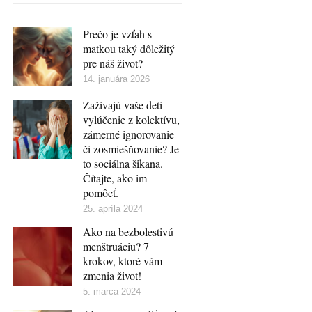
Prečo je vzťah s
matkou taký dôležitý
pre náš život?
14. januára 2026
Zažívajú vaše deti
vylúčenie z kolektívu,
zámerné ignorovanie
či zosmiešňovanie? Je
to sociálna šikana.
Čítajte, ako im
pomôcť.
25. apríla 2024
Ako na bezbolestivú
menštruáciu? 7
krokov, ktoré vám
zmenia život!
5. marca 2024