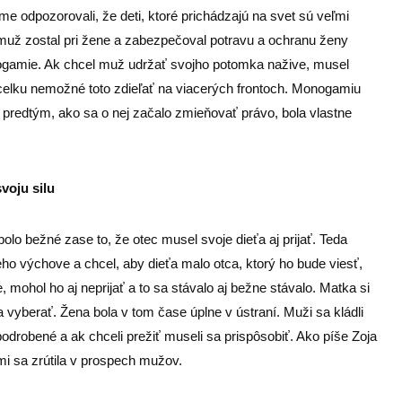
 odpozorovali, že deti, ktoré prichádzajú na svet sú veľmi
e muž zostal pri žene a zabezpečoval potravu a ochranu ženy
nogamie. Ak chcel muž udržať svojho potomka nažive, musel
vcelku nemožné toto zdieľať na viacerých frontoch. Monogamiu
 predtým, ako sa o nej začalo zmieňovať právo, bola vlastne
svoju silu
o bežné zase to, že otec musel svoje dieťa aj prijať. Teda
eho výchove a chcel, aby dieťa malo otca, ktorý ho bude viesť,
 mohol ho aj neprijať a to sa stávalo aj bežne stávalo. Matka si
 vyberať. Žena bola v tom čase úplne v ústraní. Muži sa kládli
 podrobené a ak chceli prežiť museli sa prispôsobiť. Ako píše Zoja
 sa zrútila v prospech mužov.