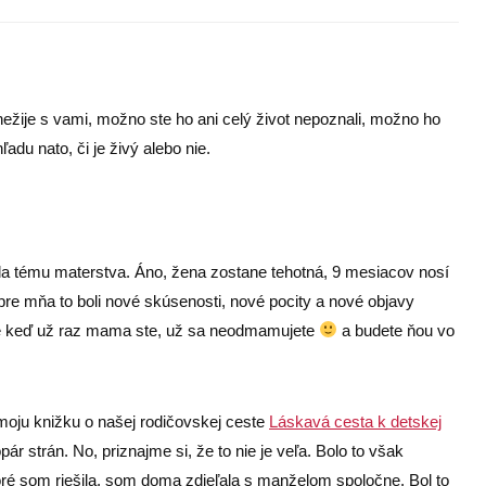
žije s vami, možno ste ho ani celý život nepoznali, možno ho
adu nato, či je živý alebo nie.
la tému materstva. Áno, žena zostane tehotná, 9 mesiacov nosí
 pre mňa to boli nové skúsenosti, nové pocity a nové objavy
le keď už raz mama ste, už sa neodmamujete
a budete ňou vo
moju knižku o našej rodičovskej ceste
Láskavá cesta k detskej
ár strán. No, priznajme si, že to nie je veľa. Bolo to však
oré som riešila, som doma zdieľala s manželom spoločne. Bol to