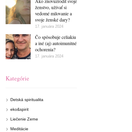
Ako znovuzrodiť svoje
ženstvo, užívať si
vedomé milovanie a
svoje ženské dary?
17. januára 2024
Čo spôsobuje celiakiu
a iné (aj) autoimunitné
ochorenia?
17. januára 2024
Kategórie
Detská spiritualita
eko&spirit
Liečenie Zeme
Meditácie