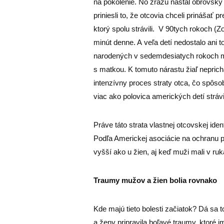
na pokolenie. No zrazu nastal obrovský 
priniesli to, že otcovia chceli prinášať
ktorý spolu strávili. V 90tych rokoch (Z
minút denne. A veľa detí nedostalo ani t
narodených v sedemdesiatych rokoch min
s matkou. K tomuto nárastu žiaľ nepric
intenzívny proces straty otca, čo spôs
viac ako polovica amerických detí stráv
Práve táto strata vlastnej otcovskej ide
Podľa Americkej asociácie na ochranu
vyšší ako u žien, aj keď muži mali v ruk
Traumy mužov a žien bolia rovnako
Kde majú tieto bolesti začiatok? Dá sa 
a ženy pripravila boľavé traumy, ktoré i