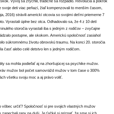
skok. Vývoj sa zrýchlil, tradičné sa rozpadlo. Revolúcia a pokrok
 pre svoje deti viac peňazí, žiaľ kompenzovali to menším časom,
oja, 2016) strávili americkí otcovia so svojimi deťmi priemerne 7
oto. Vyrastali úplne bez otca. Odhadovalo sa, že 4 z 10 detí
ulého storočia vyrastali iba s jedným z rodičov – zvyčajne
hádzalo postupne, ale skokom. Americkú spoločnosť zasiahol
obilo súkromnému životu obrovskú traumu. Na konci 20. storočia
ila časť alebo celé detstvo len s jedným rodičom.
ntity sa mohla podieľať aj na zhoršujúcej sa psychike mužov.
 práv mužov bol počet samovrážd mužov v tom čase o 300%
ách všetku svoju moc a aj právo voliť.
to vôbec určiť? Spoločnosť si pre svojich vlastných mužov
m zanechali rany na duši. Je ťažké si priznať, že sme si ich