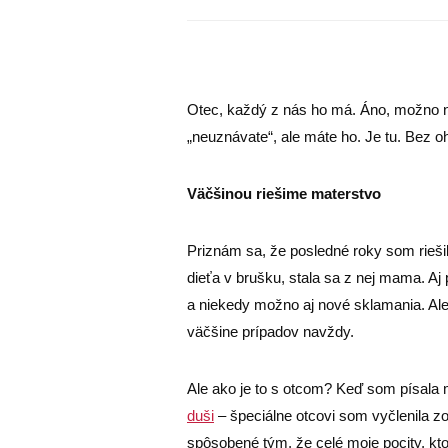
Otec, každý z nás ho má. Áno, možno ne
„neuznávate“, ale máte ho. Je tu. Bez ohľ
Väčšinou riešime materstvo
Priznám sa, že posledné roky som rieši
dieťa v brušku, stala sa z nej mama. Aj
a niekedy možno aj nové sklamania. A
väčšine prípadov navždy.
Ale ako je to s otcom? Keď som písala 
duši
– špeciálne otcovi som vyčlenila zop
spôsobené tým, že celé moje pocity, kt