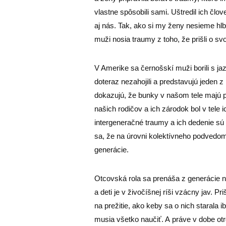
vlastne spôsobili sami. Uštredil ich člo
aj nás. Tak, ako si my ženy nesieme hlb
muži nosia traumy z toho, že prišli o svoj
V Amerike sa černošskí muži borili s j
doteraz nezahojili a predstavujú jeden z
dokazujú, že bunky v našom tele majú 
našich rodičov a ich zárodok bol v tele 
intergeneračné traumy a ich dedenie 
sa, že na úrovni kolektívneho podvedom
generácie.
Otcovská rola sa prenáša z generácie n
a deti je v živočíšnej ríši vzácny jav. P
na prežitie, ako keby sa o nich starala 
musia všetko naučiť. A práve v dobe otr