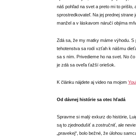
náš pohľad na svet a preto mi to prišlo,
sprostredkovateľ. Na jej prednej strane 
manžel a v láskavom náručí objíma mňa
Zdá sa, že my matky máme výhodu. S p
tehotenstva sa rodí vzťah k nášmu die
sa s ním. Privedieme ho na svet. No č
je zdá sa oveľa ťažší oriešok.
K článku nájdete aj video na mojom
You
Od dávnej histórie sa otec hľadá
Spravme si malý exkurz do histórie, Lui
są to zjednodušiť a zostručniť, ale nev
„pravekej“, bolo bežné, že úlohou samca