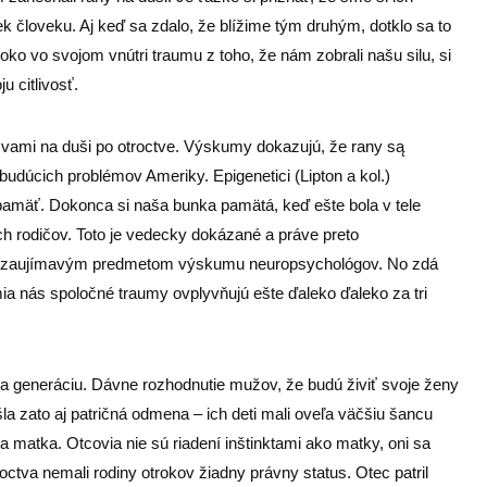
vek človeku. Aj keď sa zdalo, že blížime tým druhým, dotklo sa to
oko vo svojom vnútri traumu z toho, že nám zobrali našu silu, si
u citlivosť.
azvami na duši po otroctve. Výskumy dokazujú, že rany są
 budúcich problémov Ameriky. Epigenetici (Lipton a kol.)
pamäť. Dokonca si naša bunka pamätá, keď ešte bola v tele
ich rodičov. Toto je vedecky dokázané a práve preto
sú zaujímavým predmetom výskumu neuropsychológov. No zdá
ia nás spoločné traumy ovplyvňujú ešte ďaleko ďaleko za tri
a generáciu. Dávne rozhodnutie mužov, že budú živiť svoje ženy
rišla zato aj patričná odmena – ich deti mali oveľa väčšiu šancu
iba matka. Otcovia nie sú riadení inštinktami ako matky, oni sa
octva nemali rodiny otrokov žiadny právny status. Otec patril