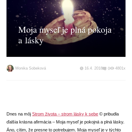
Moja myseľ je plná pokoja
a lásky
Monika Sobeková
16.4. 2018
4801x
0
Dnes na môj
Strom života – strom lásky k sebe
© pribudla
ďalšia krásna afirmácia – Moja myseľ je pokojná a plná lásky.
Áno, cítim, že presne to potrebujem. Moja myseľ je v týchto