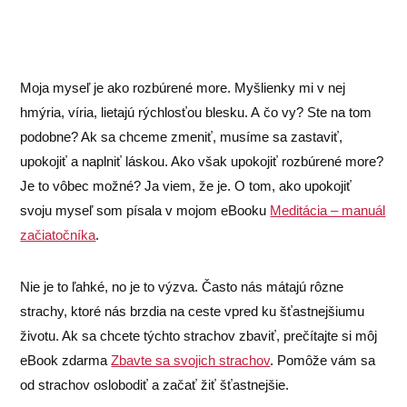
Moja myseľ je ako rozbúrené more. Myšlienky mi v nej
hmýria, víria, lietajú rýchlosťou blesku. A čo vy? Ste na tom
podobne? Ak sa chceme zmeniť, musíme sa zastaviť,
upokojiť a naplniť láskou. Ako však upokojiť rozbúrené more?
Je to vôbec možné? Ja viem, že je. O tom, ako upokojiť
svoju myseľ som písala v mojom eBooku
Meditácia – manuál
začiatočníka
.
Nie je to ľahké, no je to výzva. Často nás mátajú rôzne
strachy, ktoré nás brzdia na ceste vpred ku šťastnejšiumu
životu. Ak sa chcete týchto strachov zbaviť, prečítajte si môj
eBook zdarma
Zbavte sa svojich strachov
. Pomôže vám sa
od strachov oslobodiť a začať žiť šťastnejšie.