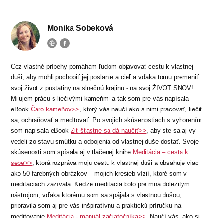
Monika Sobeková
Cez vlastné príbehy pomáham ľuďom objavovať cestu k vlastnej
duši, aby mohli pochopiť jej poslanie a cieľ a vďaka tomu premeniť
svoj život z pustatiny na slnečnú krajinu - na svoj ŽIVOT SNOV!
Milujem prácu s liečivými kameňmi a tak som pre vás napísala
eBook
Čaro kameňov>>
, ktorý vás naučí ako s nimi pracovať, liečiť
sa, ochraňovať a meditovať. Po svojich skúsenostiach s vyhorením
som napísala eBook
Žiť šťastne sa dá naučiť>>
, aby ste sa aj vy
vedeli zo stavu smútku a odpojenia od vlastnej duše dostať. Svoje
skúsenosti som spísala aj v tlačenej knihe
Meditácia – cesta k
sebe>>
, ktorá rozpráva moju cestu k vlastnej duši a obsahuje viac
ako 50 farebných obrázkov – mojich kresieb vízií, ktoré som v
meditáciách zažívala. Keďže meditácia bolo pre mňa dôležitým
nástrojom, vďaka ktorému som sa spájala s vlastnou dušou,
pripravila som aj pre vás inšpiratívnu a praktickú príručku na
meditovanie
Meditácia - manuál začiatočníka>>
. Naučí vás, ako si