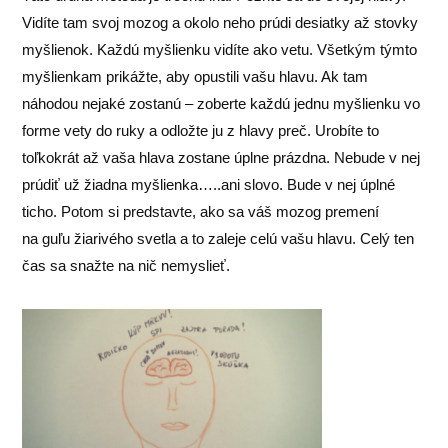
Vidíte tam svoj mozog a okolo neho prúdi desiatky až stovky
myšlienok. Každú myšlienku vidíte ako vetu. Všetkým týmto
myšlienkam prikážte, aby opustili vašu hlavu. Ak tam
náhodou nejaké zostanú – zoberte každú jednu myšlienku vo
forme vety do ruky a odložte ju z hlavy preč. Urobíte to
toľkokrát až vaša hlava zostane úplne prázdna. Nebude v nej
prúdiť už žiadna myšlienka…..ani slovo. Bude v nej úplné
ticho. Potom si predstavte, ako sa váš mozog premení
na guľu žiarivého svetla a to zaleje celú vašu hlavu. Celý ten
čas sa snažte na nič nemyslieť.