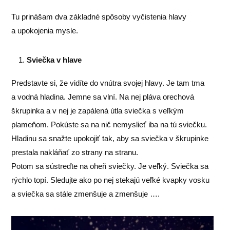
Tu prinášam dva základné spôsoby vyčistenia hlavy
a upokojenia mysle.
Sviečka v hlave
Predstavte si, že vidíte do vnútra svojej hlavy. Je tam tma
a vodná hladina. Jemne sa vlní. Na nej pláva orechová
škrupinka a v nej je zapálená útla sviečka s veľkým
plameňom. Pokúste sa na nič nemyslieť iba na tú sviečku.
Hladinu sa snažte upokojiť tak, aby sa sviečka v škrupinke
prestala nakláňať zo strany na stranu.
Potom sa sústreďte na oheň sviečky. Je veľký. Sviečka sa
rýchlo topí. Sledujte ako po nej stekajú veľké kvapky vosku
a sviečka sa stále zmenšuje a zmenšuje ….